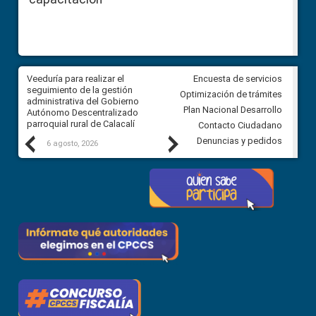
Veeduría para realizar el
Veeduría para vigilar los acue
Encuesta de servicios
ra
seguimiento de la gestión
derivados de la Audiencia Púb
Optimización de trámites
ara
administrativa del Gobierno
entre el GAD de Ibarra y la
Plan Nacional Desarrollo
Autónomo Descentralizado
comunidad Urbina, parroquia l
parroquial rural de Calacalí
Carolina
Contacto Ciudadano
Previous
Next
Denuncias y pedidos
6 agosto, 2026
5 agosto, 2026