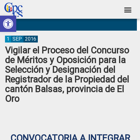
Skip
Skip
Skip
Skip
to
to
to
to
Abrir barra de herramientas
Consejo
primary
main
primary
footer
Construyendo
navigation
content
sidebar
de
Poder
Ciudadano
Participación
1
SEP
2016
Vigilar el Proceso del Concurso
Ciudadana
de Méritos y Oposición para la
y
Selección y Designación del
Control
Registrador de la Propiedad del
Social
cantón Balsas, provincia de El
Oro
CONVOCATORIA A INTEGRAR