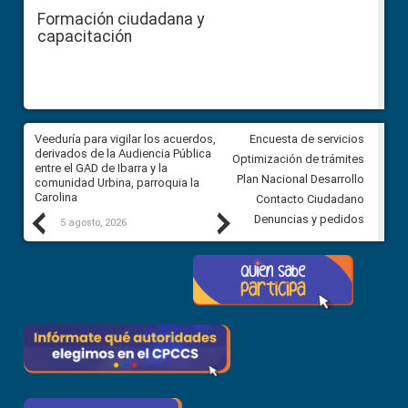
Formación ciudadana y
capacitación
Veeduría para vigilar los acuerdos,
CPCCS convoca a Veeduría
Encuesta de servicios
 a
derivados de la Audiencia Pública
Ciudadana para vigilar el conc
Optimización de trámites
ión
entre el GAD de Ibarra y la
en la Universidad de Cuenca
Plan Nacional Desarrollo
comunidad Urbina, parroquia la
Carolina
Contacto Ciudadano
Previous
Next
Denuncias y pedidos
5 agosto, 2026
5 agosto, 2026