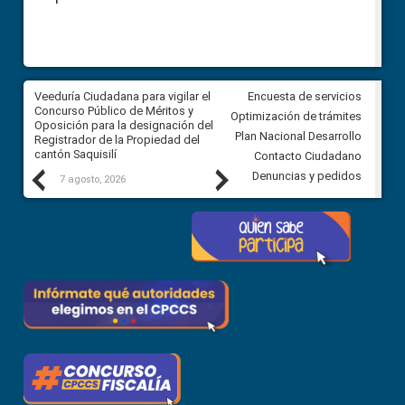
Veeduría Ciudadana para vigilar el
Veeduría Ciudadana para vigila
Encuesta de servicios
Concurso Público de Méritos y
construcción del asfaltado de
Optimización de trámites
Oposición para la designación del
diferentes barrios del sector 
Plan Nacional Desarrollo
Registrador de la Propiedad del
Ballenita del cantón Santa Ele
cantón Saquisilí
Contacto Ciudadano
Previous
Next
Denuncias y pedidos
7 agosto, 2026
7 agosto, 2026