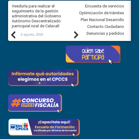
Veeduría para realizar el
Veeduría para vigilar los acue
Encuesta de servicios
ra
seguimiento de la gestión
derivados de la Audiencia Púb
Optimización de trámites
ara
administrativa del Gobierno
entre el GAD de Ibarra y la
Plan Nacional Desarrollo
Autónomo Descentralizado
comunidad Urbina, parroquia l
parroquial rural de Calacalí
Carolina
Contacto Ciudadano
Previous
Next
Denuncias y pedidos
6 agosto, 2026
5 agosto, 2026