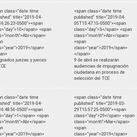
n class="date time
<span class="date time
ished" title="2019-04-
published" title="2019-04-
6:26:23-0500"><span
05T15:47:15-0500"><span
s="day">10</span> <span
class="day">5</span> <span
s="month">Abr</span>
class="month">Abr</span>
an
<span
s="year">2019</span>
class="year">2019</span>
pan>
</span>
gnados juezas y jueces
9 de abril se realizarán
TCE
audiencias de impugnación
ciudadana en proceso de
selección del TCE
n class="date time
<span class="date time
ished" title="2019-04-
published" title="2019-03-
6:48:56-0500"><span
29T15:57:25-0500"><span
s="day">1</span> <span
class="day">29</span> <span
s="month">Abr</span>
class="month">Mar</span>
an
<span
s="year">2019</span>
class="year">2019</span>