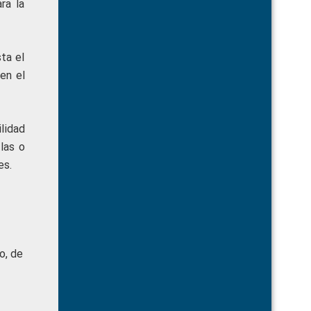
ra la
ta el
en el
lidad
las o
es.
o, de