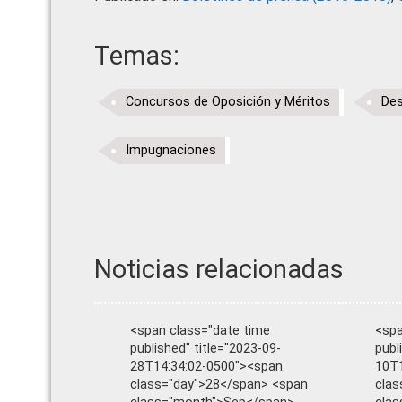
Temas:
Concursos de Oposición y Méritos
Des
Impugnaciones
Noticias relacionadas
<span class="date time
<spa
published" title="2023-09-
publ
28T14:34:02-0500"><span
10T1
class="day">28</span> <span
clas