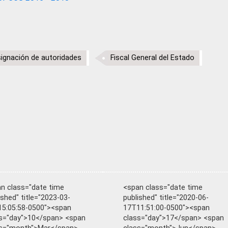
ignación de autoridades
Fiscal General del Estado
n class="date time
<span class="date time
ished" title="2023-03-
published" title="2020-06-
5:05:58-0500"><span
17T11:51:00-0500"><span
s="day">10</span> <span
class="day">17</span> <span