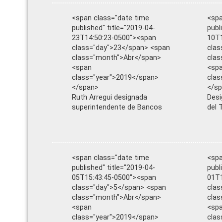
<span class="date time
<spa
published" title="2019-04-
publ
23T14:50:23-0500"><span
10T1
class="day">23</span> <span
clas
class="month">Abr</span>
clas
<span
<sp
class="year">2019</span>
clas
</span>
</s
Ruth Arregui designada
Desi
superintendente de Bancos
del 
<span class="date time
<spa
published" title="2019-04-
publ
05T15:43:45-0500"><span
01T1
class="day">5</span> <span
clas
class="month">Abr</span>
clas
<span
<sp
class="year">2019</span>
clas