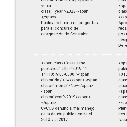
class="month">Sep</span>
cla
<span
<sp
class="year">2023</span>
clas
</span>
</s
Publicado banco de preguntas
Apro
para el concurso de
reca
designación de Contralor
post
desi
Defe
<span class="date time
<spa
published" title="2019-11-
publ
14T10:19:05-0500"><span
10T2
class="day">14</span> <span
clas
class="month">Nov</span>
clas
<span
<sp
class="year">2019</span>
clas
</span>
</s
CPCCS denuncia mal manejo
Plen
de la deuda pública entre el
gest
2010 y el 2017
facu