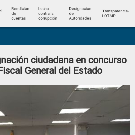
Rendición
Lucha
Designación
ol
Transparencia-
de
contra la
de
l
LOTAIP
cuentas
corrupción
Autoridades
gnación ciudadana en concurso
Fiscal General del Estado