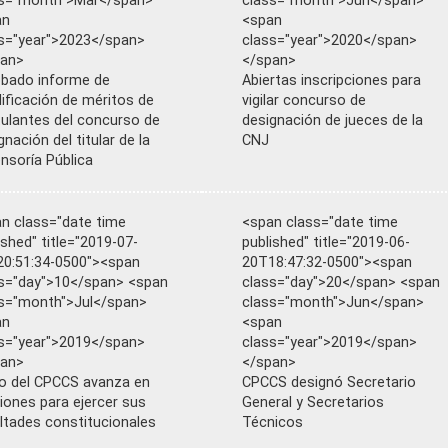
ss="month">Mar</span>
class="month">Jun</span>
an
<span
s="year">2023</span>
class="year">2020</span>
pan>
</span>
bado informe de
Abiertas inscripciones para
lificación de méritos de
vigilar concurso de
ulantes del concurso de
designación de jueces de la
gnación del titular de la
CNJ
nsoría Pública
n class="date time
<span class="date time
ished" title="2019-07-
published" title="2019-06-
0:51:34-0500"><span
20T18:47:32-0500"><span
s="day">10</span> <span
class="day">20</span> <span
s="month">Jul</span>
class="month">Jun</span>
an
<span
s="year">2019</span>
class="year">2019</span>
pan>
</span>
o del CPCCS avanza en
CPCCS designó Secretario
iones para ejercer sus
General y Secretarios
ltades constitucionales
Técnicos