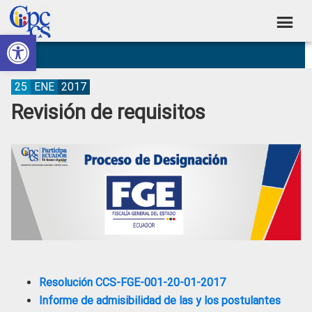
Skip
Skip
Skip
Skip
to
to
to
to
Abrir barra de herramientas
Consejo
primary
main
primary
footer
Construyendo
navigation
content
sidebar
de
Poder
Ciudadano
Participación
25
ENE
2017
Revisión de requisitos
Ciudadana
y
Control
Social
Resolución CCS-FGE-001-20-01-2017
Informe de admisibilidad de las y los postulantes