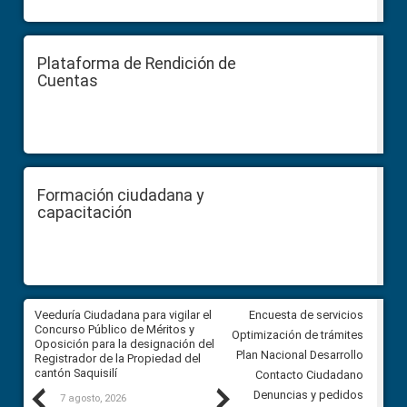
Plataforma de Rendición de
Cuentas
Formación ciudadana y
capacitación
Veeduría Ciudadana para vigilar el
Veeduría Ciudadana para vigila
Encuesta de servicios
Concurso Público de Méritos y
construcción del asfaltado de
Optimización de trámites
Oposición para la designación del
diferentes barrios del sector 
Plan Nacional Desarrollo
Registrador de la Propiedad del
Ballenita del cantón Santa Ele
cantón Saquisilí
Contacto Ciudadano
Previous
Next
Denuncias y pedidos
7 agosto, 2026
7 agosto, 2026