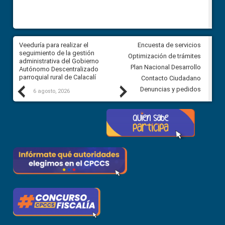
Veeduría para realizar el
Veeduría para vigilar los acue
Encuesta de servicios
ra
seguimiento de la gestión
derivados de la Audiencia Púb
Optimización de trámites
ara
administrativa del Gobierno
entre el GAD de Ibarra y la
Plan Nacional Desarrollo
Autónomo Descentralizado
comunidad Urbina, parroquia l
parroquial rural de Calacalí
Carolina
Contacto Ciudadano
Previous
Next
Denuncias y pedidos
6 agosto, 2026
5 agosto, 2026