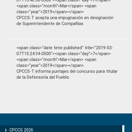
07T15:46:30-0500"><span class="day">7</span>
<span class="month">Mar</span> <span
class="year">2019</span></span>
CPCCS-T acepta una impugnación en designación
de Superintendente de Compañías
<span class="date time published" title="2019-03-
07T15:24:34-0500"><span class="day">7</span>
<span class="month">Mar</span> <span
class="year">2019</span></span>
CPCCS-T informa puntajes del concurso para titular
de la Defensoría del Pueblo
Primary
Sidebar
CPCCS 2026