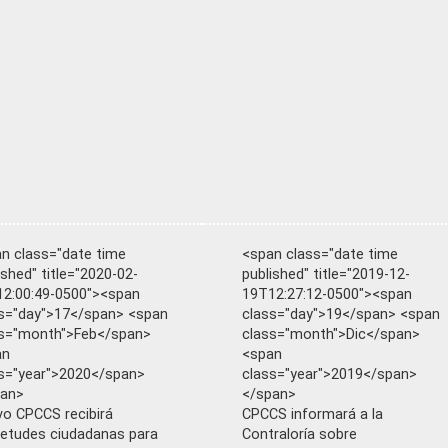
n class="date time
<span class="date time
ished" title="2020-02-
published" title="2019-12-
2:00:49-0500"><span
19T12:27:12-0500"><span
s="day">17</span> <span
class="day">19</span> <span
s="month">Feb</span>
class="month">Dic</span>
an
<span
s="year">2020</span>
class="year">2019</span>
pan>
</span>
o CPCCS recibirá
CPCCS informará a la
ietudes ciudadanas para
Contraloría sobre