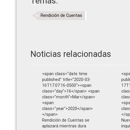
Temas:
Rendición de Cuentas
Noticias relacionadas
<span class="date time
<spa
published" title="2020-03-
publ
16T17:07:16-0500"><span
17T1
class="day">16</span> <span
clas
class="month">Mar</span>
clas
<span
<sp
class="year">2020</span>
clas
</span>
</s
Rendición de Cuentas se
Nuev
aplazará mientras dura
inqu