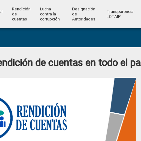
Rendición
Lucha
Designación
ol
Transparencia-
de
contra la
de
l
LOTAIP
cuentas
corrupción
Autoridades
ndición de cuentas en todo el pa