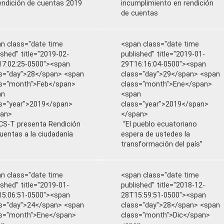
endición de cuentas 2019
incumplimiento en rendición
de cuentas
n class="date time
<span class="date time
ished" title="2019-02-
published" title="2019-01-
7:02:25-0500"><span
29T16:16:04-0500"><span
s="day">28</span> <span
class="day">29</span> <span
s="month">Feb</span>
class="month">Ene</span>
an
<span
s="year">2019</span>
class="year">2019</span>
pan>
</span>
S-T presenta Rendición
“El pueblo ecuatoriano
uentas a la ciudadanía
espera de ustedes la
transformación del país”
n class="date time
<span class="date time
ished" title="2019-01-
published" title="2018-12-
5:06:51-0500"><span
28T15:59:51-0500"><span
s="day">24</span> <span
class="day">28</span> <span
ss="month">Ene</span>
class="month">Dic</span>