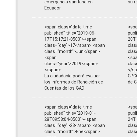
emergencia sanitaria en
su r
Ecuador
<span class="date time
<spa
published" title="2019-06-
publ
17T15:17:21-0500"><span
28T1
class="day">17</span> <span
clas
class="month">Jun</span>
clas
<span
<sp
class="year">2019</span>
clas
</span>
</s
La ciudadanía podrá evaluar
CPCC
los informes de Rendición de
de C
Cuentas de los GAD
<span class="date time
<spa
published" title="2019-01-
publ
28T09:58:04-0500"><span
24T1
class="day">28</span> <span
clas
class="month">Ene</span>
cla