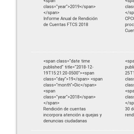
<span
<sp
class="year">2019</span>
clas
</span>
</s
Informe Anual de Rendición
CPCC
de Cuentas FTCS 2018
proc
Cue
<span class="date time
<spa
published" title="2018-12-
publ
19T15:21:20-0500"><span
25T1
class="day">19</span> <span
clas
class="month">Dic</span>
clas
<span
<sp
class="year">2018</span>
clas
</span>
</s
Rendición de cuentas
30 d
incorpora atención a quejas y
rend
denuncias ciudadanas