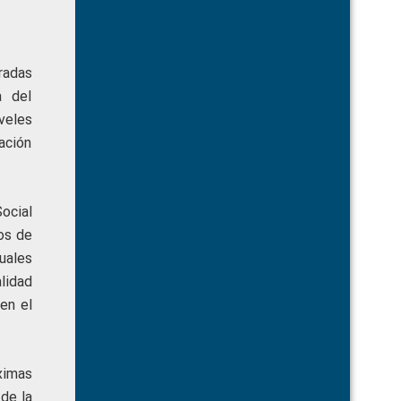
radas
a del
veles
uación
ocial
os de
uales
alidad
en el
ximas
 de la