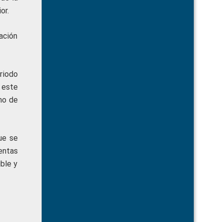
or.
ación
riodo
 este
mo de
ue se
entas
ible y