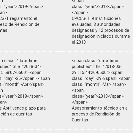
an
<span
s="year">2019</span>
class="year">2018</span>
pan>
</span>
S-T reglamentó el
CPCCS-T: 9 instituciones
eso de Rendición de
evaluadas, 8 autoridades
ntas
designadas y 12 procesos de
designación iniciados durante
el 2018
n class="date time
<span class="date time
ished" title="2018-04-
published" title="2018-03-
5:58:07-0500"><span
29T15:44:26-0500"><span
s="day">25</span> <span
class="day">29</span> <span
s="month">Abr</span>
class="month">Mar</span>
an
<span
s="year">2018</span>
class="year">2018</span>
pan>
</span>
e Abril vence plazo para
Asesoramiento técnico en el
ición de cuentas
proceso de Rendición de
Cuentas