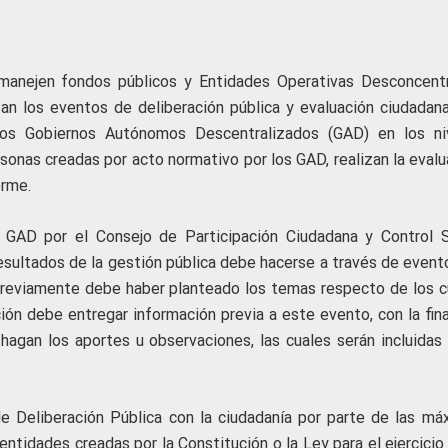
e manejen fondos públicos y Entidades Operativas Desconcent
an los eventos de deliberación pública y evaluación ciudadan
los Gobiernos Autónomos Descentralizados (GAD) en los ni
ersonas creadas por acto normativo por los GAD, realizan la eval
orme.
 GAD por el Consejo de Participación Ciudadana y Control S
resultados de la gestión pública debe hacerse a través de event
a previamente debe haber planteado los temas respecto de los c
ción debe entregar información previa a este evento, con la fin
gan los aportes u observaciones, las cuales serán incluidas 
e Deliberación Pública con la ciudadanía por parte de las má
entidades creadas por la Constitución o la Ley para el ejercicio