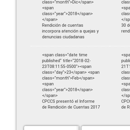
class="month">Dic</span>
clas
<span
<sp
class="year">2018</span>
clas
</span>
</s
Rendición de cuentas
30 d
incorpora atención a quejas y
rend
denuncias ciudadanas
<span class="date time
<spa
published" title="2018-02-
publ
23T08:11:55-0500"><span
21T1
class="day">23</span> <span
clas
class="month">Feb</span>
clas
<span
<sp
class="year">2018</span>
clas
</span>
</s
CPCCS presentó el Informe
CPCC
de Rendición de Cuentas 2017
de R