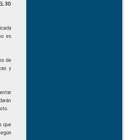
L 30
icada
so es
os de
cas y
entar
darán
ito.
es que
según