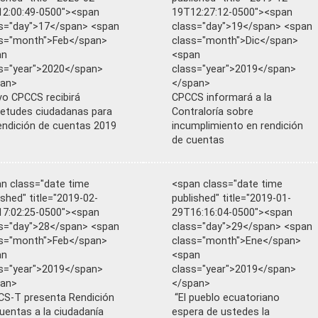
2:00:49-0500"><span
19T12:27:12-0500"><span
s="day">17</span> <span
class="day">19</span> <span
s="month">Feb</span>
class="month">Dic</span>
an
<span
s="year">2020</span>
class="year">2019</span>
pan>
</span>
o CPCCS recibirá
CPCCS informará a la
ietudes ciudadanas para
Contraloría sobre
endición de cuentas 2019
incumplimiento en rendición
de cuentas
n class="date time
<span class="date time
ished" title="2019-02-
published" title="2019-01-
7:02:25-0500"><span
29T16:16:04-0500"><span
s="day">28</span> <span
class="day">29</span> <span
s="month">Feb</span>
class="month">Ene</span>
an
<span
s="year">2019</span>
class="year">2019</span>
pan>
</span>
S-T presenta Rendición
“El pueblo ecuatoriano
uentas a la ciudadanía
espera de ustedes la