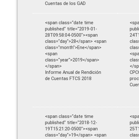
Cuentas de los GAD
<span class="date time
<spa
published" title="2019-01-
publ
28T09:58:04-0500"><span
24T1
class="day">28</span> <span
clas
class="month">Ene</span>
cla
<span
<sp
class="year">2019</span>
clas
</span>
</s
Informe Anual de Rendición
CPCC
de Cuentas FTCS 2018
proc
Cue
<span class="date time
<spa
published" title="2018-12-
publ
19T15:21:20-0500"><span
25T1
class="day">19</span> <span
clas