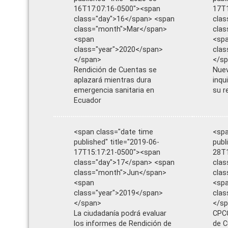
16T17:07:16-0500"><span
17T1
class="day">16</span> <span
clas
class="month">Mar</span>
clas
<span
<sp
class="year">2020</span>
clas
</span>
</s
Rendición de Cuentas se
Nuev
aplazará mientras dura
inqu
emergencia sanitaria en
su r
Ecuador
<span class="date time
<spa
published" title="2019-06-
publ
17T15:17:21-0500"><span
28T1
class="day">17</span> <span
clas
class="month">Jun</span>
clas
<span
<sp
class="year">2019</span>
clas
</span>
</s
La ciudadanía podrá evaluar
CPCC
los informes de Rendición de
de C