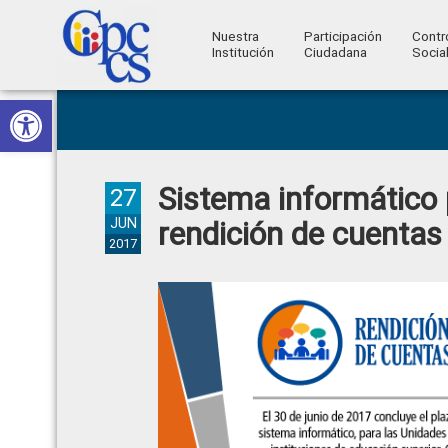
Nuestra
Participación
Contr
Institución
Ciudadana
Socia
Consejo
Abrir barra de herramientas
Skip
Skip
Skip
Skip
Construyendo
to
to
to
to
de
Poder
primary
main
primary
footer
Ciudadano
Participación
navigation
content
sidebar
Sistema informático 
Ciudadana
27
y
JUN
rendición de cuentas 
2017
Control
Social