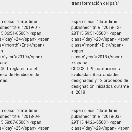
transformación del país”
n class="date time
<span class="date time
ished" title="2019-01-
published" title="2018-12-
5:06:51-0500"><span
28T15:59:51-0500"><span
s="day">24</span> <span
class="day">28</span> <span
ss="month">Ene</span>
class="month">Dic</span>
an
<span
s="year">2019</span>
class="year">2018</span>
pan>
</span>
S-T reglamentó el
CPCCS-T: 9 instituciones
eso de Rendición de
evaluadas, 8 autoridades
ntas
designadas y 12 procesos de
designación iniciados durante
el 2018
n class="date time
<span class="date time
ished" title="2018-04-
published" title="2018-03-
5:58:07-0500"><span
29T15:44:26-0500"><span
s="day">25</span> <span
class="day">29</span> <span