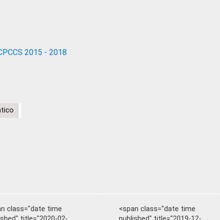
CPCCS 2015 - 2018
tico
n class="date time
<span class="date time
ished" title="2020-02-
published" title="2019-12-