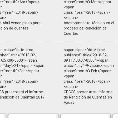
s="month">Abr</span>
class="month">Mar</span>
an
<span
s="year">2018</span>
class="year">2018</span>
pan>
</span>
e Abril vence plazo para
Asesoramiento técnico en el
ición de cuentas
proceso de Rendición de
Cuentas
n class="date time
<span class="date time
ished" title="2018-02-
published" title="2018-02-
6:57:00-0500"><span
09T17:00:07-0500"><span
s="day">21</span> <span
class="day">9</span> <span
s="month">Feb</span>
class="month">Feb</span>
an
<span
s="year">2018</span>
class="year">2018</span>
pan>
</span>
S presentará el Informe
CPCCS presenta su Informe
endición de Cuentas 2017
de Rendición de Cuentas en
Azuay