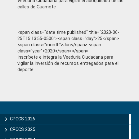
Veeduría Ciudadana para vigilar el adoquinado de las
calles de Guamote
<span class="date time published" title="2020-06-
25T15:13:55-0500"><span class="day">25</span>
<span class="month">Jun</span> <span
class="year">2020</span></span>
Inscríbete e integra la Veeduría Ciudadana para
vigilar la inversión de recursos entregados para el
deporte
Primary
Sidebar
CPCCS 2026
CPCCS 2025