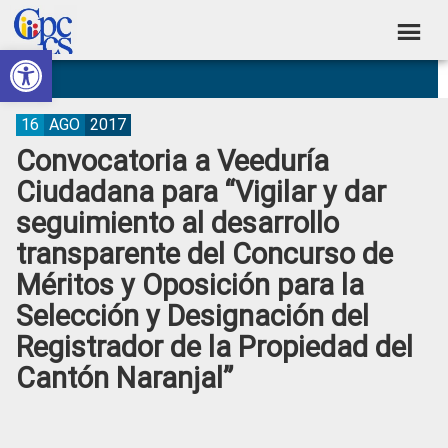
Skip
Skip
Skip
Skip
to
to
to
to
Abrir barra de herramientas
Consejo
primary
main
primary
footer
Construyendo
navigation
content
sidebar
de
Poder
Ciudadano
Participación
16
AGO
2017
Convocatoria a Veeduría
Ciudadana
Ciudadana para “Vigilar y dar
y
seguimiento al desarrollo
Control
transparente del Concurso de
Social
Méritos y Oposición para la
Selección y Designación del
Registrador de la Propiedad del
Cantón Naranjal”