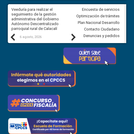
Veeduría para realizar el
Veeduría para vigilar los acue
Encuesta de servicios
ra
seguimiento de la gestión
derivados de la Audiencia Púb
Optimización de trámites
ara
administrativa del Gobierno
entre el GAD de Ibarra y la
Plan Nacional Desarrollo
Autónomo Descentralizado
comunidad Urbina, parroquia l
parroquial rural de Calacalí
Carolina
Contacto Ciudadano
Previous
Next
Denuncias y pedidos
6 agosto, 2026
5 agosto, 2026