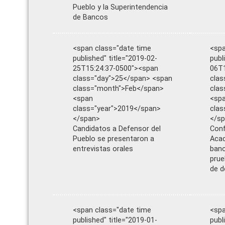
Pueblo y la Superintendencia
de Bancos
<span class="date time
<spa
published" title="2019-02-
publ
25T15:24:37-0500"><span
06T1
class="day">25</span> <span
clas
class="month">Feb</span>
clas
<span
<sp
class="year">2019</span>
clas
</span>
</s
Candidatos a Defensor del
Con
Pueblo se presentaron a
Acad
entrevistas orales
banc
prue
de d
<span class="date time
<spa
published" title="2019-01-
publ