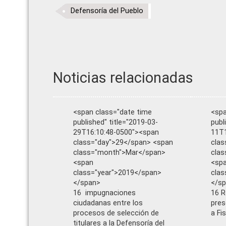
Defensoría del Pueblo
Noticias relacionadas
<span class="date time
<spa
published" title="2019-03-
publ
29T16:10:48-0500"><span
11T1
class="day">29</span> <span
clas
class="month">Mar</span>
cla
<span
<sp
class="year">2019</span>
clas
</span>
</s
16 impugnaciones
16 R
ciudadanas entre los
pres
procesos de selección de
a Fi
titulares a la Defensoría del