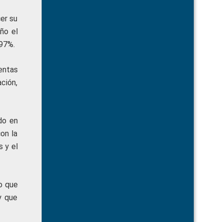
er su
ño el
 97%.
entas
ción,
do en
on la
s y el
o que
y que