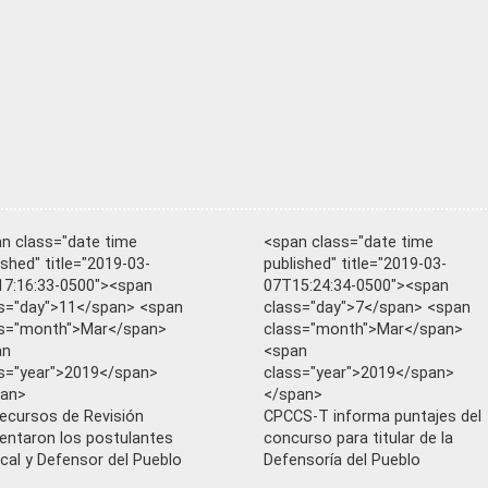
n class="date time
<span class="date time
ished" title="2019-03-
published" title="2019-03-
7:16:33-0500"><span
07T15:24:34-0500"><span
s="day">11</span> <span
class="day">7</span> <span
ss="month">Mar</span>
class="month">Mar</span>
an
<span
s="year">2019</span>
class="year">2019</span>
pan>
</span>
ecursos de Revisión
CPCCS-T informa puntajes del
entaron los postulantes
concurso para titular de la
scal y Defensor del Pueblo
Defensoría del Pueblo