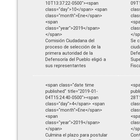
10T13:37:22-0500"><span
09T1
class="day">10</span> <span
clas
class="month">Ene</span>
cla
<span
<sp
class="year">2019</span>
clas
</span>
</s
Comisión Ciudadana del
Se c
proceso de selección de la
ciud
primera autoridad de la
Defe
Defensoría del Pueblo eligió a
Supe
sus representantes
Fisc
<span class="date time
<spa
published" title="2019-01-
publ
04T15:24:40-0500"><span
28T1
class="day">4</span> <span
clas
class="month">Ene</span>
clas
<span
<sp
class="year">2019</span>
clas
</span>
</s
Culmina el plazo para postular
Cont