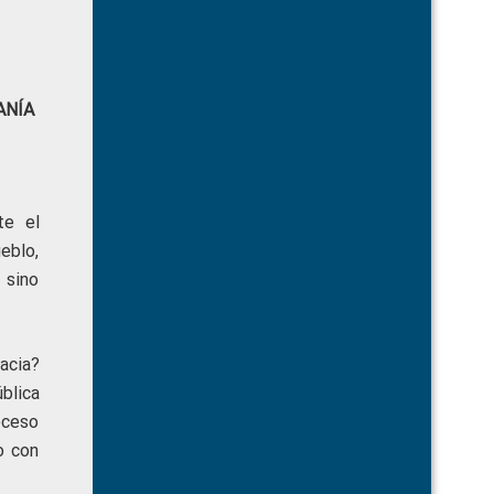
ANÍA
te el
eblo,
 sino
acia?
blica
oceso
o con