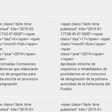
n class="date time
<span class="date time
ished" title="2019-02-
published" title="2019-01-
7:03:47-0500"><span
17T08:45:47-0500"><span
s="day">6</span> <span
class="day">17</span> <span
s="month">Feb</span>
class="month">Ene</span>
an
<span
s="year">2019</span>
class="year">2019</span>
pan>
</span>
formadas Comisiones
Aprobado informe de
émicas que elaborarán
requisitos e inhabilidades de
os de preguntas para
postulantes en el concurso
ba escrita en procesos
de designación de la primera
esignación
autoridad de la Defensoría del
Pueblo
n class="date time
<span class="date time
ished" title="2019-01-
published" title="2019-01-