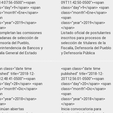
4:07:56-0500"><span
09T11:42:50-0500"><span
s="day">9</span> <span
class="day">9</span> <span
ss="month">Ene</span>
class="month">Ene</span>
an
<span
s="year">2019</span>
class="year">2019</span>
pan>
</span>
ompletan las comisiones
Listado oficial de postulantes
adanas de selección de
inscritos para procesos de
nsoría del Pueblo,
selección de titulares de la
rintendencia de Bancos y
Fiscalía, Defensoría del Pueblo
alía General del Estado
y Defensoría Pública
n class="date time
<span class="date time
ished" title="2018-12-
published" title="2018-12-
2:48:41-0500"><span
20T12:56:01-0500"><span
s="day">28</span> <span
class="day">20</span> <span
s="month">Dic</span>
class="month">Dic</span>
an
<span
s="year">2018</span>
class="year">2018</span>
pan>
</span>
inúan abiertas
Inicia convocatoria para