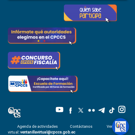
Agenda de actividades
Contáctanos
Ventanilla
virtual
:
ventanillavirtual@cpccs.gob.ec