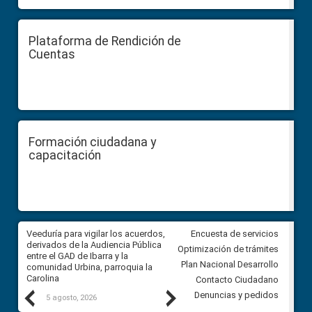
Plataforma de Rendición de
Cuentas
Formación ciudadana y
capacitación
Veeduría para vigilar los acuerdos,
CPCCS convoca a Veeduría
Encuesta de servicios
 a
derivados de la Audiencia Pública
Ciudadana para vigilar el conc
Optimización de trámites
ión
entre el GAD de Ibarra y la
en la Universidad de Cuenca
Plan Nacional Desarrollo
comunidad Urbina, parroquia la
Carolina
Contacto Ciudadano
Previous
Next
Denuncias y pedidos
5 agosto, 2026
5 agosto, 2026