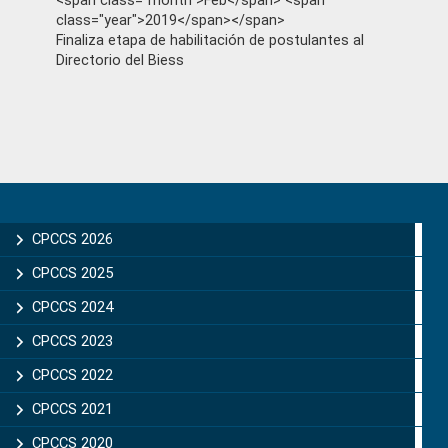
<span class="month">Feb</span> <span
class="year">2019</span></span>
Finaliza etapa de habilitación de postulantes al
Directorio del Biess
Primary
Sidebar
CPCCS 2026
CPCCS 2025
CPCCS 2024
CPCCS 2023
CPCCS 2022
CPCCS 2021
CPCCS 2020