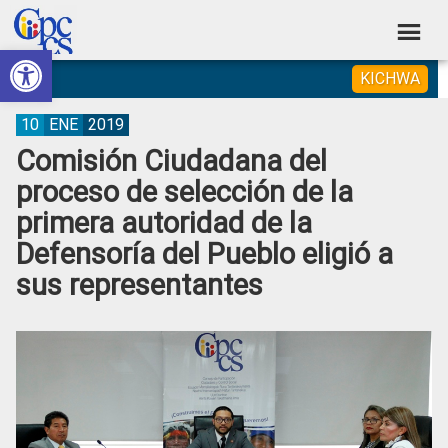
Skip
Skip
Skip
Skip
to
to
to
to
Abrir barra de herramientas
Consejo
primary
main
primary
footer
Construyendo
KICHWA
navigation
content
sidebar
de
Poder
Ciudadano
Participación
10
ENE
2019
Comisión Ciudadana del
Ciudadana
proceso de selección de la
y
primera autoridad de la
Control
Defensoría del Pueblo eligió a
Social
sus representantes