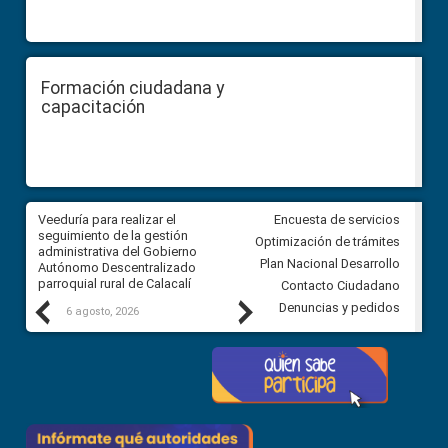
Formación ciudadana y
capacitación
Veeduría para realizar el
Veeduría para vigilar los acue
Encuesta de servicios
ra
seguimiento de la gestión
derivados de la Audiencia Púb
Optimización de trámites
ara
administrativa del Gobierno
entre el GAD de Ibarra y la
Plan Nacional Desarrollo
Autónomo Descentralizado
comunidad Urbina, parroquia l
parroquial rural de Calacalí
Carolina
Contacto Ciudadano
Previous
Next
Denuncias y pedidos
6 agosto, 2026
5 agosto, 2026