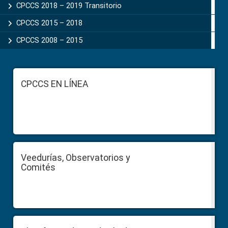
CPCCS 2018 – 2019 Transitorio
CPCCS 2015 – 2018
CPCCS 2008 – 2015
Footer
CPCCS EN LÍNEA
Veedurías, Observatorios y
Comités