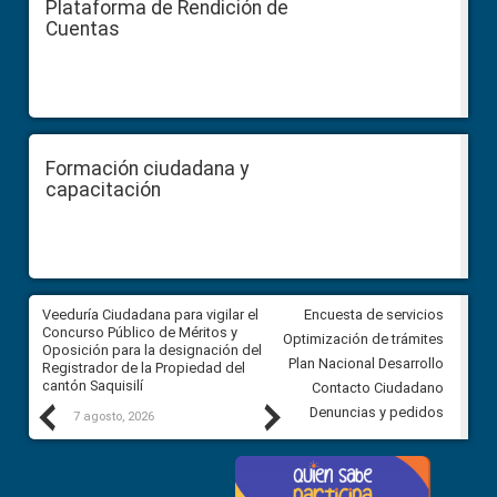
Plataforma de Rendición de
Cuentas
Formación ciudadana y
capacitación
Veeduría Ciudadana para vigilar el
Veeduría Ciudadana para vigila
Encuesta de servicios
Concurso Público de Méritos y
construcción del asfaltado de
Optimización de trámites
Oposición para la designación del
diferentes barrios del sector 
Plan Nacional Desarrollo
Registrador de la Propiedad del
Ballenita del cantón Santa Ele
cantón Saquisilí
Contacto Ciudadano
Previous
Next
Denuncias y pedidos
7 agosto, 2026
7 agosto, 2026