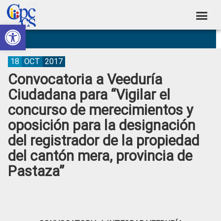
Skip
Skip
Skip
Skip
to
to
to
to
Abrir barra de herramientas
Consejo
primary
main
primary
footer
Construyendo
navigation
content
sidebar
de
Poder
Ciudadano
Participación
18
OCT
2017
Convocatoria a Veeduría
Ciudadana
Ciudadana para “Vigilar el
y
concurso de merecimientos y
Control
oposición para la designación
Social
del registrador de la propiedad
del cantón mera, provincia de
Pastaza”