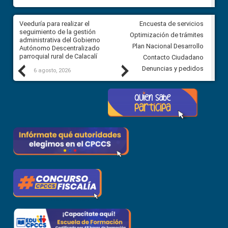
Veeduría para realizar el
Veeduría para vigilar los acue
Encuesta de servicios
ra
seguimiento de la gestión
derivados de la Audiencia Púb
Optimización de trámites
ara
administrativa del Gobierno
entre el GAD de Ibarra y la
Plan Nacional Desarrollo
Autónomo Descentralizado
comunidad Urbina, parroquia l
parroquial rural de Calacalí
Carolina
Contacto Ciudadano
Previous
Next
Denuncias y pedidos
6 agosto, 2026
5 agosto, 2026