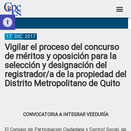
Skip
Skip
Skip
Skip
to
to
to
to
Abrir barra de herramientas
Consejo
primary
main
primary
footer
Construyendo
navigation
content
sidebar
de
Poder
Ciudadano
Participación
17
DIC
2017
Vigilar el proceso del concurso
Ciudadana
de méritos y oposición para la
y
selección y designación del
Control
registrador/a de la propiedad del
Social
Distrito Metropolitano de Quito
CONVOCATORIA A INTEGRAR VEEDURÍA
El Consejo de Participación Ciudadana y Control Social, de