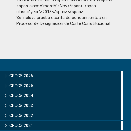
16T04:58:01-0500"><span class="day">16</span>
<span class="month">Nov</span> <span
class="year">2018</span></span>
Se incluye prueba escrita de conocimientos en
Proceso de Designación de Corte Constitucional
Primary
Sidebar
CPCCS 2026
CPCCS 2025
CPCCS 2024
CPCCS 2023
CPCCS 2022
CPCCS 2021