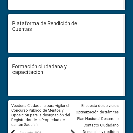
Plataforma de Rendición de
Cuentas
Formación ciudadana y
capacitación
Veeduría Ciudadana para vigilar el
Veeduría Ciudadana para vigila
Encuesta de servicios
Concurso Público de Méritos y
construcción del asfaltado de
Optimización de trámites
Oposición para la designación del
diferentes barrios del sector 
Plan Nacional Desarrollo
Registrador de la Propiedad del
Ballenita del cantón Santa Ele
cantón Saquisilí
Contacto Ciudadano
Denuncias y pedidos
7 agosto, 2026
7 agosto, 2026