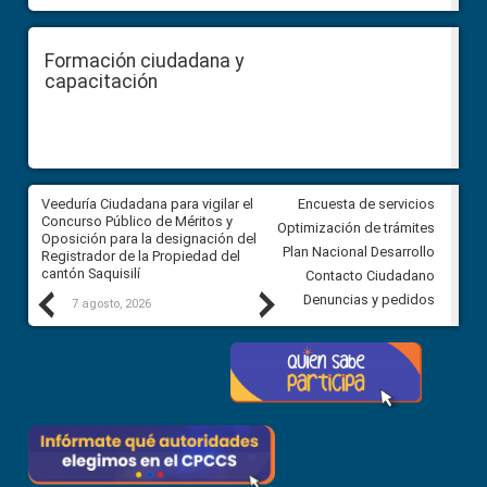
Formación ciudadana y
capacitación
Veeduría Ciudadana para vigilar el
Veeduría Ciudadana para vigila
Encuesta de servicios
Concurso Público de Méritos y
construcción del asfaltado de
Optimización de trámites
Oposición para la designación del
diferentes barrios del sector 
Plan Nacional Desarrollo
Registrador de la Propiedad del
Ballenita del cantón Santa Ele
cantón Saquisilí
Contacto Ciudadano
Previous
Next
Denuncias y pedidos
7 agosto, 2026
7 agosto, 2026