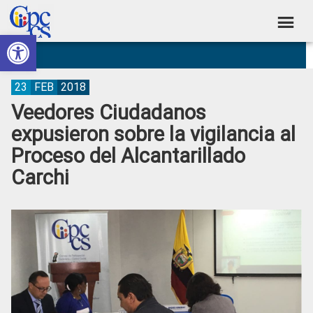
Skip
Skip
Skip
Skip
to
to
to
to
Abrir barra de herramientas
Consejo
primary
main
primary
footer
Construyendo
navigation
content
sidebar
de
Poder
Ciudadano
Participación
23
FEB
2018
Veedores Ciudadanos
Ciudadana
expusieron sobre la vigilancia al
y
Proceso del Alcantarillado
Control
Carchi
Social