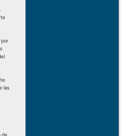
,
ste
 por
ño
del
te.
e las
l
e de