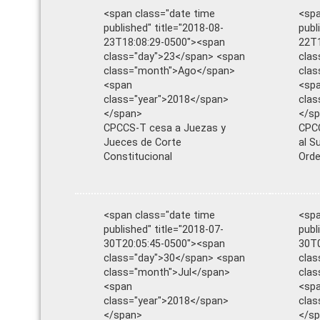
<span class="date time
<spa
published" title="2018-08-
publ
23T18:08:29-0500"><span
22T1
class="day">23</span> <span
clas
class="month">Ago</span>
cla
<span
<sp
class="year">2018</span>
clas
</span>
</s
CPCCS-T cesa a Juezas y
CPCC
Jueces de Corte
al S
Constitucional
Orde
<span class="date time
<spa
published" title="2018-07-
publ
30T20:05:45-0500"><span
30T0
class="day">30</span> <span
clas
class="month">Jul</span>
clas
<span
<sp
class="year">2018</span>
clas
</span>
</s