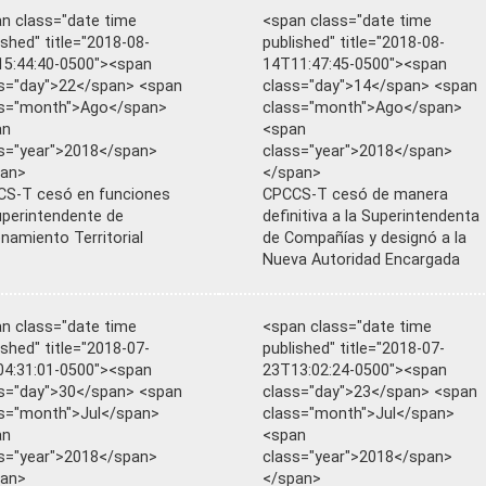
n class="date time
<span class="date time
ished" title="2018-08-
published" title="2018-08-
5:44:40-0500"><span
14T11:47:45-0500"><span
s="day">22</span> <span
class="day">14</span> <span
ss="month">Ago</span>
class="month">Ago</span>
an
<span
s="year">2018</span>
class="year">2018</span>
pan>
</span>
S-T cesó en funciones
CPCCS-T cesó de manera
uperintendente de
definitiva a la Superintendenta
namiento Territorial
de Compañías y designó a la
Nueva Autoridad Encargada
n class="date time
<span class="date time
ished" title="2018-07-
published" title="2018-07-
4:31:01-0500"><span
23T13:02:24-0500"><span
s="day">30</span> <span
class="day">23</span> <span
s="month">Jul</span>
class="month">Jul</span>
an
<span
s="year">2018</span>
class="year">2018</span>
pan>
</span>