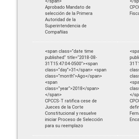
</span>
</s
Aprobado Mandato de
CPCC
selección de la Primera
Fisc
Autoridad de la
Superintendencia de
Compañías
<span class="date time
<spa
published" title="2018-08-
publ
31T15:47:04-0500"><span
31T1
class="day">31</span> <span
clas
class="month">Ago</span>
cla
<span
<sp
class="year">2018</span>
clas
</span>
</s
CPCCS-T ratifica cese de
CPC
Jueces de la Corte
defin
Constitucional y resuelve
Fern
iniciar Proceso de Selección
Enc
para su reemplazo