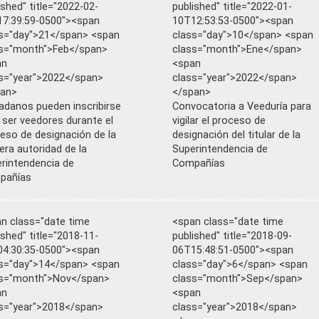
ished" title="2022-02-
published" title="2022-01-
7:39:59-0500"><span
10T12:53:53-0500"><span
s="day">21</span> <span
class="day">10</span> <span
s="month">Feb</span>
class="month">Ene</span>
an
<span
s="year">2022</span>
class="year">2022</span>
pan>
</span>
adanos pueden inscribirse
Convocatoria a Veeduría para
 ser veedores durante el
vigilar el proceso de
eso de designación de la
designación del titular de la
era autoridad de la
Superintendencia de
rintendencia de
Compañías
pañías
n class="date time
<span class="date time
ished" title="2018-11-
published" title="2018-09-
4:30:35-0500"><span
06T15:48:51-0500"><span
s="day">14</span> <span
class="day">6</span> <span
ss="month">Nov</span>
class="month">Sep</span>
an
<span
s="year">2018</span>
class="year">2018</span>