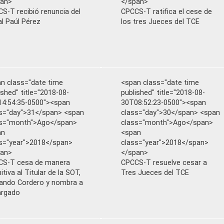
pan>
</span>
S-T recibió renuncia del
CPCCS-T ratifica el cese de
al Paúl Pérez
los tres Jueces del TCE
n class="date time
<span class="date time
ished" title="2018-08-
published" title="2018-08-
4:54:35-0500"><span
30T08:52:23-0500"><span
s="day">31</span> <span
class="day">30</span> <span
ss="month">Ago</span>
class="month">Ago</span>
an
<span
s="year">2018</span>
class="year">2018</span>
pan>
</span>
CS-T cesa de manera
CPCCS-T resuelve cesar a
itiva al Titular de la SOT,
Tres Jueces del TCE
ando Cordero y nombra a
argado