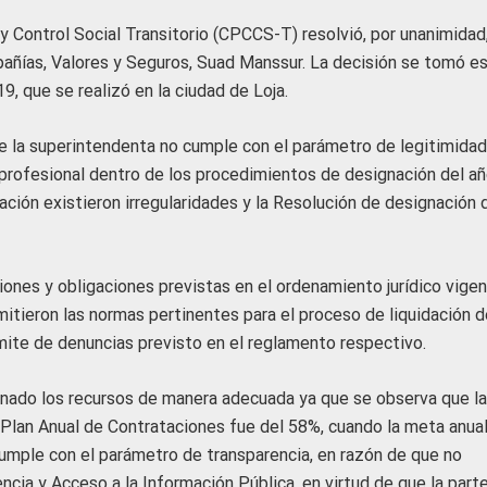
y Control Social Transitorio (CPCCS-T) resolvió, por unanimidad
añías, Valores y Seguros, Suad Manssur. La decisión se tomó e
19, que se realizó en la ciudad de Loja.
e la superintendenta no cumple con el parámetro de legitimidad
 profesional dentro de los procedimientos de designación del a
ión existieron irregularidades y la Resolución de designación 
ones y obligaciones previstas en el ordenamiento jurídico vigen
itieron las normas pertinentes para el proceso de liquidación d
ite de denuncias previsto en el reglamento respectivo.
nado los recursos de manera adecuada ya que se observa que la
Plan Anual de Contrataciones fue del 58%, cuando la meta anua
umple con el parámetro de transparencia, en razón de que no
ncia y Acceso a la Información Pública, en virtud de que la part