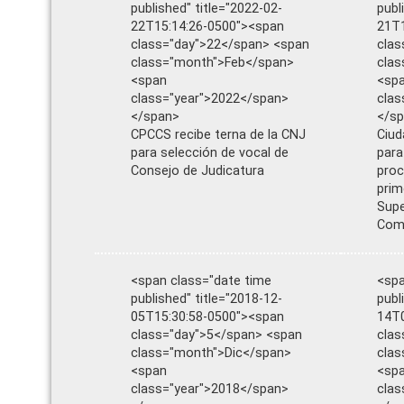
published" title="2022-02-
publ
22T15:14:26-0500"><span
21T1
class="day">22</span> <span
clas
class="month">Feb</span>
clas
<span
<sp
class="year">2022</span>
clas
</span>
</s
CPCCS recibe terna de la CNJ
Ciud
para selección de vocal de
para
Consejo de Judicatura
proc
prim
Supe
Com
<span class="date time
<spa
published" title="2018-12-
publ
05T15:30:58-0500"><span
14T0
class="day">5</span> <span
clas
class="month">Dic</span>
cla
<span
<sp
class="year">2018</span>
clas