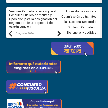
Veeduría Ciudadana para vigilar el
Veeduría Ciudadana para vigila
Encuesta de servicios
Concurso Público de Méritos y
construcción del asfaltado de
Optimización de trámites
Oposición para la designación del
diferentes barrios del sector 
Plan Nacional Desarrollo
Registrador de la Propiedad del
Ballenita del cantón Santa Ele
cantón Saquisilí
Contacto Ciudadano
Previous
Next
Denuncias y pedidos
7 agosto, 2026
7 agosto, 2026