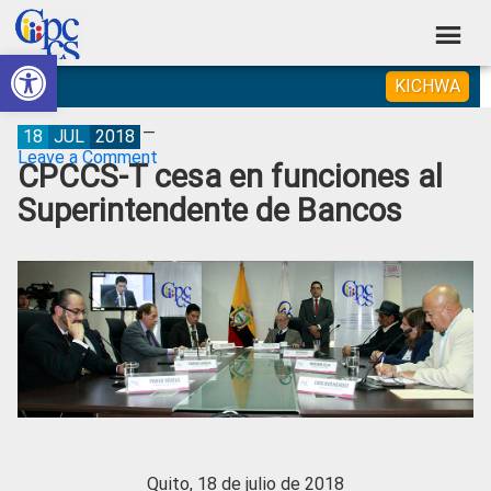
Skip
Skip
Skip
Skip
to
to
to
to
Abrir barra de herramientas
Consejo
primary
main
primary
footer
Construyendo
KICHWA
navigation
content
sidebar
de
Poder
Ciudadano
Participación
18
JUL
2018
Leave a Comment
CPCCS-T cesa en funciones al
Ciudadana
Superintendente de Bancos
y
Control
Social
Quito, 18 de julio de 2018