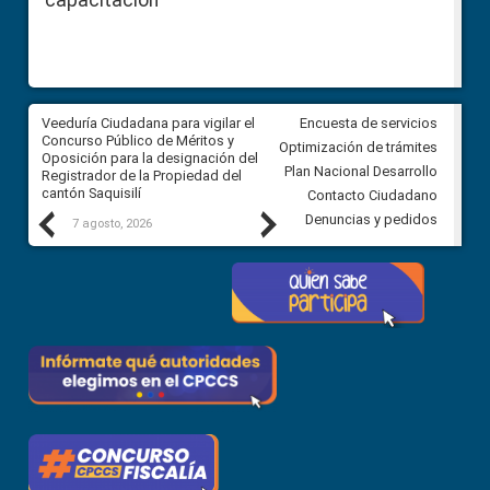
Veeduría Ciudadana para vigilar el
Veeduría Ciudadana para vigila
Encuesta de servicios
Concurso Público de Méritos y
construcción del asfaltado de
Optimización de trámites
Oposición para la designación del
diferentes barrios del sector 
Plan Nacional Desarrollo
Registrador de la Propiedad del
Ballenita del cantón Santa Ele
cantón Saquisilí
Contacto Ciudadano
Previous
Next
Denuncias y pedidos
7 agosto, 2026
7 agosto, 2026