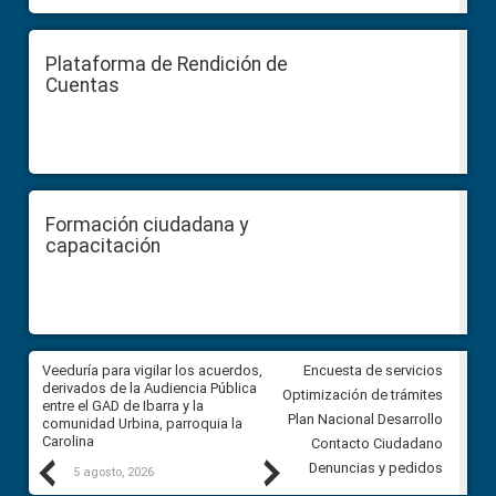
Plataforma de Rendición de
Cuentas
Formación ciudadana y
capacitación
Veeduría para vigilar los acuerdos,
CPCCS convoca a Veeduría
Encuesta de servicios
 a
derivados de la Audiencia Pública
Ciudadana para vigilar el conc
Optimización de trámites
ión
entre el GAD de Ibarra y la
en la Universidad de Cuenca
Plan Nacional Desarrollo
comunidad Urbina, parroquia la
Carolina
Contacto Ciudadano
Previous
Next
Denuncias y pedidos
5 agosto, 2026
5 agosto, 2026