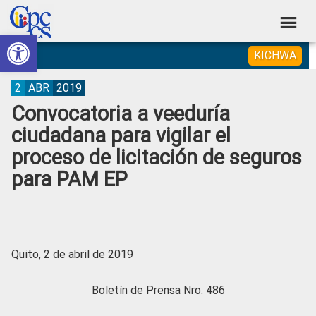
Skip
Skip
Skip
Skip
to
to
to
to
Abrir barra de herramientas
Consejo
primary
main
primary
footer
Construyendo
KICHWA
navigation
content
sidebar
de
Poder
Ciudadano
Participación
2
ABR
2019
Convocatoria a veeduría
Ciudadana
ciudadana para vigilar el
y
proceso de licitación de seguros
Control
para PAM EP
Social
Quito, 2 de abril de 2019
Boletín de Prensa Nro. 486