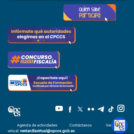
Agenda de actividades
Contáctanos
Ventanilla
virtual
:
ventanillavirtual@cpccs.gob.ec