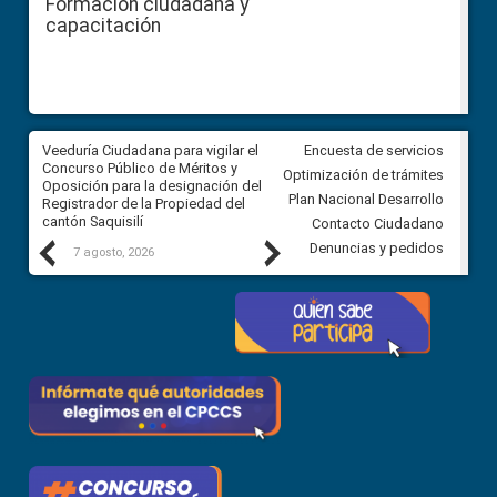
Formación ciudadana y
capacitación
Veeduría Ciudadana para vigilar el
Veeduría Ciudadana para vigila
Encuesta de servicios
Concurso Público de Méritos y
construcción del asfaltado de
Optimización de trámites
Oposición para la designación del
diferentes barrios del sector 
Plan Nacional Desarrollo
Registrador de la Propiedad del
Ballenita del cantón Santa Ele
cantón Saquisilí
Contacto Ciudadano
Previous
Next
Denuncias y pedidos
7 agosto, 2026
7 agosto, 2026