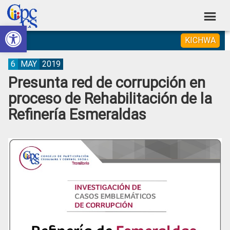
Skip
Skip
Skip
Skip
to
to
to
to
Abrir barra de herramientas
Consejo
primary
main
primary
footer
Construyendo
KICHWA
navigation
content
sidebar
de
Poder
Ciudadano
Participación
6
MAY
2019
Presunta red de corrupción en
Ciudadana
proceso de Rehabilitación de la
y
Refinería Esmeraldas
Control
Social