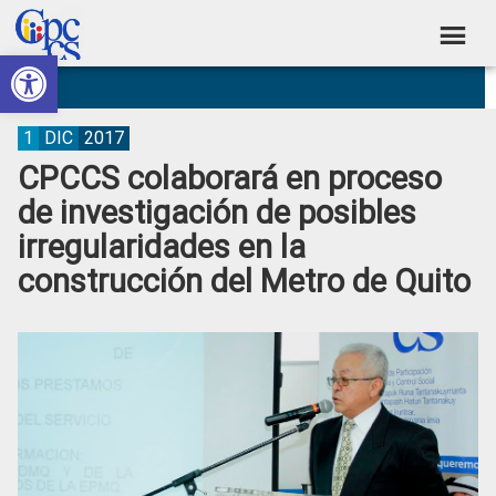
Skip
Skip
Skip
Skip
to
to
to
to
Abrir barra de herramientas
Consejo
primary
main
primary
footer
Construyendo
navigation
content
sidebar
de
Poder
Ciudadano
Participación
1
DIC
2017
CPCCS colaborará en proceso
Ciudadana
de investigación de posibles
y
irregularidades en la
Control
construcción del Metro de Quito
Social