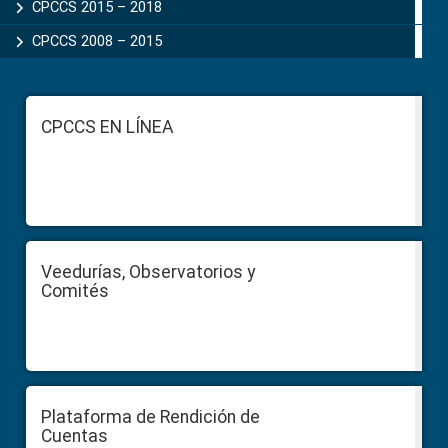
CPCCS 2015 – 2018
CPCCS 2008 – 2015
Footer
CPCCS EN LÍNEA
Veedurías, Observatorios y
Comités
Plataforma de Rendición de
Cuentas