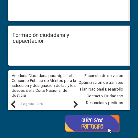
Formación ciudadana y
capacitación
a
Veeduría Ciudadana para vigilar el
Veeduría para realizar el
Encuesta de servicios
ón
Concurso Público de Méritos para la
seguimiento de la gestión
Optimización de trámites
selección y designación de las y los
administrativa del Gobierno
Plan Nacional Desarrollo
Jueces de la Corte Nacional de
Autónomo Descentralizado
Justicia
parroquial rural de Calacalí
Contacto Ciudadano
Previous
Next
Denuncias y pedidos
7 agosto, 2026
6 agosto, 2026