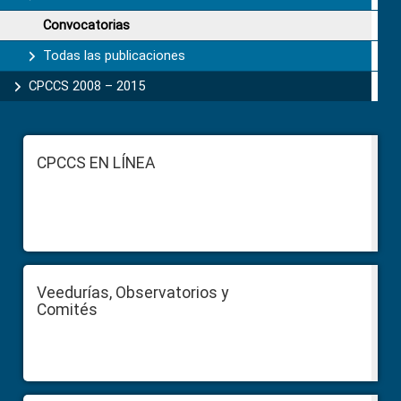
Convocatorias
Todas las publicaciones
CPCCS 2008 – 2015
Footer
CPCCS EN LÍNEA
Veedurías, Observatorios y
Comités