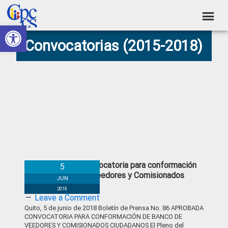
Skip
Skip
Skip
Skip
to
to
to
to
Abrir barra de herramientas
Consejo
primary
main
primary
footer
Construyendo
Convocatorias (2015-2018)
navigation
content
sidebar
de
Poder
Ciudadano
Participación
Ciudadana
y
Control
Social
Aprobada Convocatoria para conformación
5
de Banco de Veedores y Comisionados
JUN
Ciudadanos
2018
Leave a Comment
Quito, 5 de junio de 2018 Boletín de Prensa No. 86 APROBADA
CONVOCATORIA PARA CONFORMACIÓN DE BANCO DE
VEEDORES Y COMISIONADOS CIUDADANOS El Pleno del