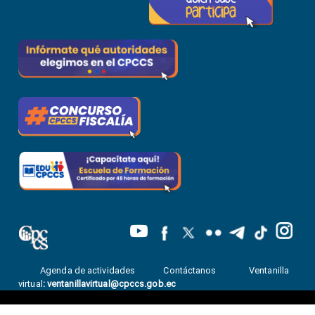
Agenda de actividades
Contáctanos
Ventanilla
virtual
:
ventanillavirtual@cpccs.gob.ec