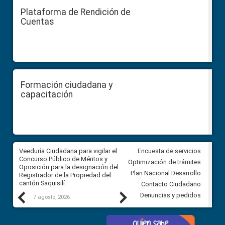
Plataforma de Rendición de
Cuentas
Formación ciudadana y
capacitación
Veeduría Ciudadana para vigilar el
Veeduría Ciudadana para vigila
Encuesta de servicios
Concurso Público de Méritos y
construcción del asfaltado de
Optimización de trámites
Oposición para la designación del
diferentes barrios del sector 
Plan Nacional Desarrollo
Registrador de la Propiedad del
Ballenita del cantón Santa Ele
cantón Saquisilí
Contacto Ciudadano
Previous
Next
Denuncias y pedidos
7 agosto, 2026
7 agosto, 2026