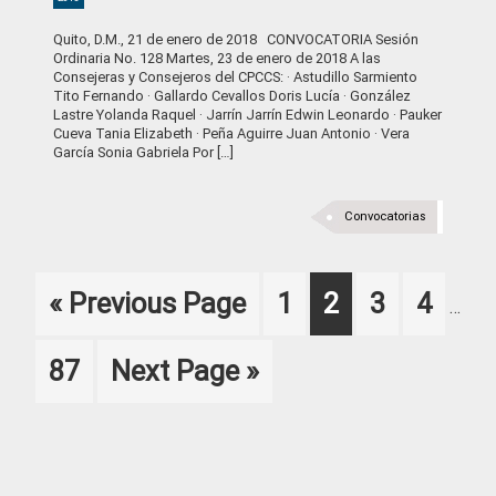
Quito, D.M., 21 de enero de 2018 CONVOCATORIA Sesión
Ordinaria No. 128 Martes, 23 de enero de 2018 A las
Consejeras y Consejeros del CPCCS: · Astudillo Sarmiento
Tito Fernando · Gallardo Cevallos Doris Lucía · González
Lastre Yolanda Raquel · Jarrín Jarrín Edwin Leonardo · Pauker
Cueva Tania Elizabeth · Peña Aguirre Juan Antonio · Vera
García Sonia Gabriela Por […]
Convocatorias
Inter
Go
Page
Page
Page
Page
«
Previous Page
1
2
3
4
…
pages
to
omitt
Page
Go
87
Next Page »
to