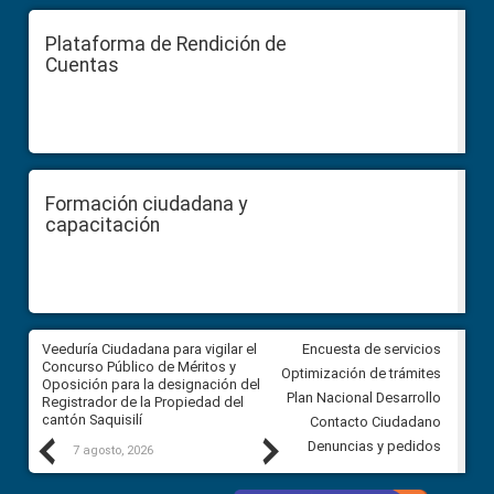
Plataforma de Rendición de
Cuentas
Formación ciudadana y
capacitación
Veeduría Ciudadana para vigilar el
Veeduría Ciudadana para vigila
Encuesta de servicios
Concurso Público de Méritos y
construcción del asfaltado de
Optimización de trámites
Oposición para la designación del
diferentes barrios del sector 
Plan Nacional Desarrollo
Registrador de la Propiedad del
Ballenita del cantón Santa Ele
cantón Saquisilí
Contacto Ciudadano
Previous
Next
Denuncias y pedidos
7 agosto, 2026
7 agosto, 2026