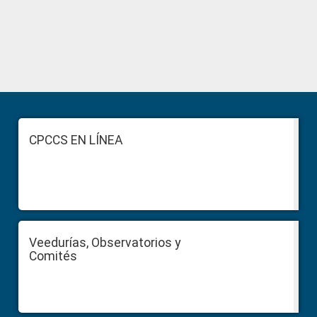
Primary
Sidebar
Footer
CPCCS EN LÍNEA
Veedurías, Observatorios y
Comités