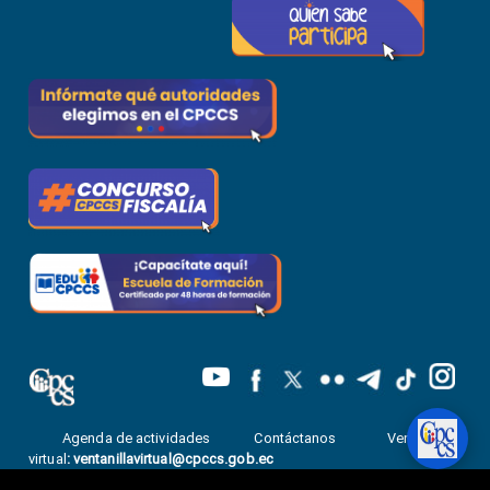
Agenda de actividades
Contáctanos
Ventanilla
virtual
:
ventanillavirtual@cpccs.gob.ec