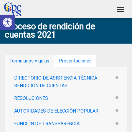
Skip
Skip
Skip
Skip
to
to
to
to
Abrir barra de herramientas
Consejo
primary
main
primary
footer
Construyendo
Proceso de rendición de
navigation
content
sidebar
de
Poder
cuentas 2021
Ciudadano
Participación
Ciudadana
y
Formularios y guías
Presentaciones
Control
Social
DIRECTORIO DE ASISTENCIA TÉCNICA
RENDICIÓN DE CUENTAS
RESOLUCIONES
AUTORIDADES DE ELECCIÓN POPULAR
FUNCIÓN DE TRANSPARENCIA