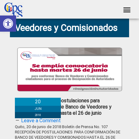
Skip
Skip
Skip
Skip
to
to
to
to
Abrir barra de herramientas
Consejo
primary
main
primary
footer
Construyendo
Veedores y Comisionados
navigation
content
sidebar
de
Poder
Ciudadano
Participación
Ciudadana
y
Control
Social
Recepción de postulaciones para
20
conformación de Banco de Veedores y
JUN
Comisionados hasta el 26 de junio
2018
Leave a Comment
Quito, 20 de junio de 2018 Boletín de Prensa No. 107
RECEPCIÓN DE POSTULACIONES PARA CONFORMACIÓN DE
BANCO DE VEEDORES Y COMISIONADOS HASTA EL 26 DE