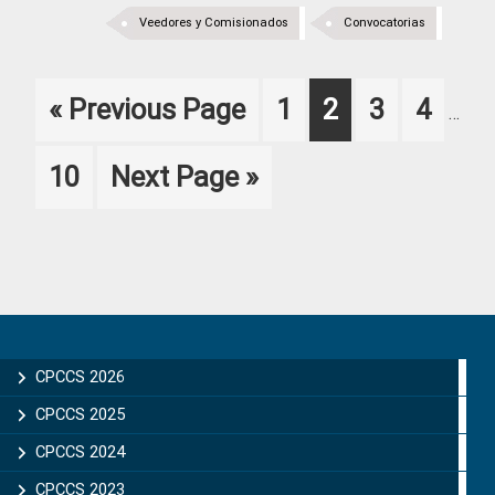
Veedores y Comisionados
Convocatorias
Inter
Go
Page
Page
Page
Page
«
Previous Page
1
2
3
4
…
pages
to
omitt
Page
Go
10
Next Page »
to
Primary
Sidebar
CPCCS 2026
CPCCS 2025
CPCCS 2024
CPCCS 2023