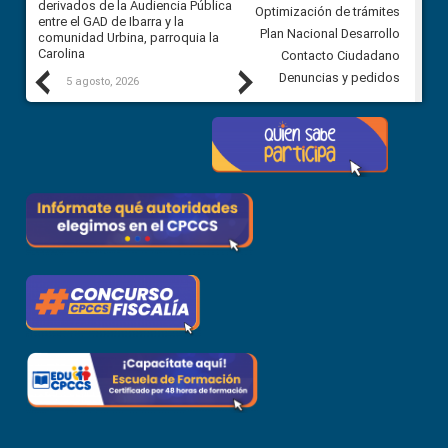
 a
derivados de la Audiencia Pública
Ciudadana para vigilar el conc
Optimización de trámites
ión
entre el GAD de Ibarra y la
en la Universidad de Cuenca
Plan Nacional Desarrollo
comunidad Urbina, parroquia la
Carolina
Contacto Ciudadano
Previous
Next
Denuncias y pedidos
5 agosto, 2026
5 agosto, 2026