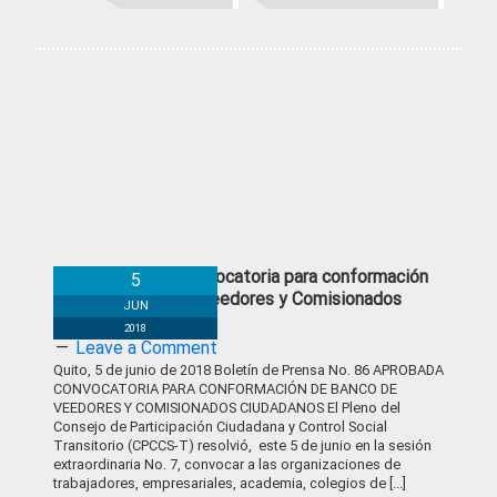
Aprobada Convocatoria para conformación
5
de Banco de Veedores y Comisionados
JUN
Ciudadanos
2018
Leave a Comment
Quito, 5 de junio de 2018 Boletín de Prensa No. 86 APROBADA
CONVOCATORIA PARA CONFORMACIÓN DE BANCO DE
VEEDORES Y COMISIONADOS CIUDADANOS El Pleno del
Consejo de Participación Ciudadana y Control Social
Transitorio (CPCCS-T) resolvió, este 5 de junio en la sesión
extraordinaria No. 7, convocar a las organizaciones de
trabajadores, empresariales, academia, colegios de [...]