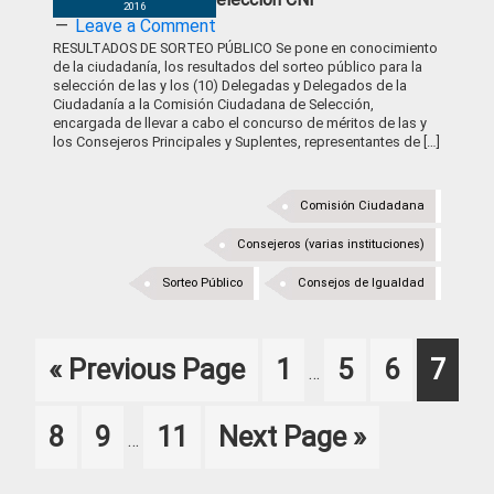
2016
Leave a Comment
RESULTADOS DE SORTEO PÚBLICO Se pone en conocimiento
de la ciudadanía, los resultados del sorteo público para la
selección de las y los (10) Delegadas y Delegados de la
Ciudadanía a la Comisión Ciudadana de Selección,
encargada de llevar a cabo el concurso de méritos de las y
los Consejeros Principales y Suplentes, representantes de […]
Comisión Ciudadana
Consejeros (varias instituciones)
Sorteo Público
Consejos de Igualdad
Interim
Go
Page
Page
Page
Page
«
Previous Page
1
5
6
7
…
pages
to
omitted
Interim
Page
Page
Page
Go
8
9
11
Next Page »
…
pages
to
omitted