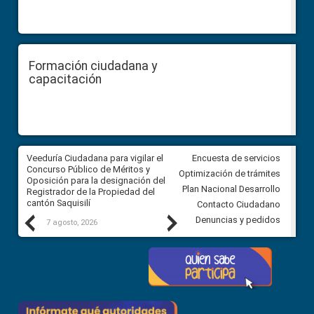
Formación ciudadana y
capacitación
Veeduría Ciudadana para vigilar el
Veeduría Ciudadana para vigila
Encuesta de servicios
Concurso Público de Méritos y
construcción del asfaltado de
Optimización de trámites
Oposición para la designación del
diferentes barrios del sector 
Plan Nacional Desarrollo
Registrador de la Propiedad del
Ballenita del cantón Santa Ele
cantón Saquisilí
Contacto Ciudadano
Previous
Next
Denuncias y pedidos
7 agosto, 2026
7 agosto, 2026