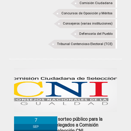
Comisión Ciudadana
Concursos de Oposición y Méritos
Consejeros (varias instituciones)
Defensoría del Pueblo
Tribunal Contencioso Electoral (TCE)
Resultados del sorteo público para la
7
selección de delegados a Comisión
SEP
Ciudadana de Selección CNI