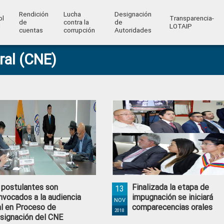
Rendición
Lucha
Designación
ol
Transparencia-
de
contra la
de
l
LOTAIP
cuentas
corrupción
Autoridades
ral (CNE)
 postulantes son
Finalizada la etapa de
13
nvocados a la audiencia
impugnación se iniciará
NOV
al en Proceso de
comparecencias orales
2018
signación del CNE