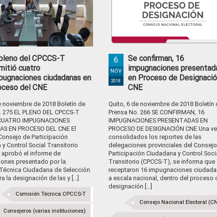
 pleno del CPCCS-T
Se confirman, 16
6
mitió cuatro
impugnaciones presentad
NOV
pugnaciones ciudadanas en
en Proceso de Designació
2018
oceso del CNE
CNE
e noviembre de 2018 Boletín de
Quito, 6 de noviembre de 2018 Boletín 
. 275 EL PLENO DEL CPCCS-T
Prensa No. 266 SE CONFIRMAN, 16
CUATRO IMPUGNACIONES
IMPUGNACIONES PRESENTADAS EN
AS EN PROCESO DEL CNE El
PROCESO DE DESIGNACIÓN CNE Una ve
Consejo de Participación
consolidados los reportes de las
y Control Social Transitorio
delegaciones provinciales del Consejo
 aprobó el informe de
Participación Ciudadana y Control Soci
ones presentado por la
Transitorio (CPCCS-T), se informa que
Técnica Ciudadana de Selección
receptaron 16 impugnaciones ciudad
a la designación de las y [...]
a escala nacional, dentro del proceso 
designación [...]
Comisión Técnica CPCCS-T
Consejo Nacional Electoral (C
Consejeros (varias instituciones)