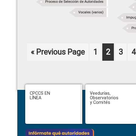
Proceso de Selección de Autoridades
Vocales (varios)
Impug
Pr
Go
Page
Page
Page
P
«
Previous Page
1
2
3
4
to
Footer
CPCCS EN
Veedurías,
LÍNEA
Observatorios
y Comités