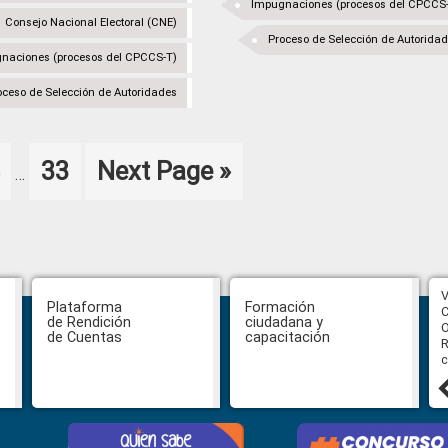
Impugnaciones (procesos del CPCCS
Consejo Nacional Electoral (CNE)
Proceso de Selección de Autorida
naciones (procesos del CPCCS-T)
oceso de Selección de Autoridades
Interim
age
Page
Go
33
Next Page »
…
pages
to
omitted
CPCCS aprueba convocatoria a
V
Plataforma
Formación
Veeduría para designación de la
C
de Rendición
ciudadana y
autoridad de la SOT
O
de Cuentas
capacitación
R
c
31 julio, 2026