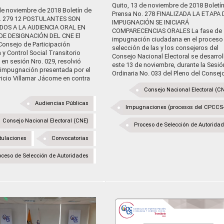
Quito, 13 de noviembre de 2018 Boletí
de noviembre de 2018 Boletín de
Prensa No. 278 FINALIZADA LA ETAPA 
o. 279 12 POSTULANTES SON
IMPUGNACIÓN SE INICIARÁ
OS A LA AUDIENCIA ORAL EN
COMPARECENCIAS ORALES La fase de
DE DESIGNACIÓN DEL CNE El
impugnación ciudadana en el proceso
Consejo de Participación
selección de las y los consejeros del
y Control Social Transitorio
Consejo Nacional Electoral se desarrol
en sesión Nro. 029, resolvió
este 13 de noviembre, durante la Sesió
a impugnación presentada por el
Ordinaria No. 033 del Pleno del Consejo [
ricio Villamar Jácome en contra
Consejo Nacional Electoral (C
Audiencias Públicas
Impugnaciones (procesos del CPCCS
Consejo Nacional Electoral (CNE)
Proceso de Selección de Autorida
tulaciones
Convocatorias
oceso de Selección de Autoridades