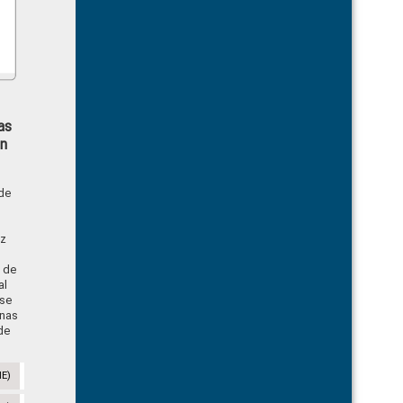
as
n
de
z
 de
al
 se
anas
de
NE)