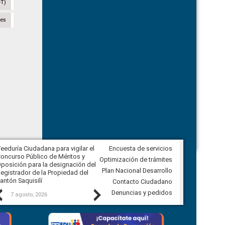
-T)
des
eeduría Ciudadana para vigilar el
Encuesta de servicios
Veeduría Ciudadana para vigilar la
oncurso Público de Méritos y
construcción del asfaltado de
Optimización de trámites
posición para la designación del
diferentes barrios del sector de
Plan Nacional Desarrollo
egistrador de la Propiedad del
Ballenita del cantón Santa Elena
antón Saquisilí
Contacto Ciudadano
Previous
Next
Denuncias y pedidos
7 agosto, 2026
7 agosto, 2026