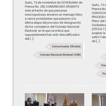
Quito, 15 de noviembre de 2018 Boletín de
Quito, 13 
Prensa No. 282 COMUNICADO URGENTE
Prensa N
Ante el hecho de que personas
CONVOCAD
inescrupulosas enviaron un mensaje falso
PROCESO 
a varios postulantes que pasaron a la
Pleno del 
última etapa del proceso de designación
Ciudadana 
de los consejeros del Consejo Nacional
(CPCCS-T) 
Electoral, en el que se indica que
aceptar l
supuestamente han sido descalificados
señor Fab
del [...]
de [...]
Comunicados Oficiales
Consejo Nacional Electoral (CNE)
Pos
Pr