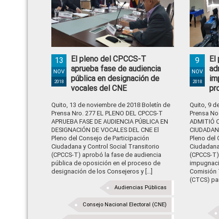
El pleno del CPCCS-T
El
13
9
aprueba fase de audiencia
ad
NOV
NOV
pública en designación de
im
2018
2018
vocales del CNE
pr
Quito, 13 de noviembre de 2018 Boletín de
Quito, 9 d
Prensa Nro. 277 EL PLENO DEL CPCCS-T
Prensa No
APRUEBA FASE DE AUDIENCIA PÚBLICA EN
ADMITIÓ 
DESIGNACIÓN DE VOCALES DEL CNE El
CIUDADAN
Pleno del Consejo de Participación
Pleno del 
Ciudadana y Control Social Transitorio
Ciudadana 
(CPCCS-T) aprobó la fase de audiencia
(CPCCS-T)
pública de oposición en el proceso de
impugnaci
designación de los Consejeros y [...]
Comisión 
(CTCS) par
Audiencias Públicas
Consejo Nacional Electoral (CNE)