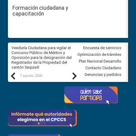
Formación ciudadana y
capacitación
Veeduría Ciudadana para vigilar el
Veeduría Ciudadana para vigila
Encuesta de servicios
Concurso Público de Méritos y
construcción del asfaltado de
Optimización de trámites
Oposición para la designación del
diferentes barrios del sector 
Plan Nacional Desarrollo
Registrador de la Propiedad del
Ballenita del cantón Santa Ele
cantón Saquisilí
Contacto Ciudadano
Previous
Next
Denuncias y pedidos
7 agosto, 2026
7 agosto, 2026