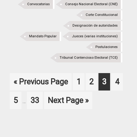
Convocatorias
Consejo Nacional Electoral (CNE)
Corte Constitucional
Designación de autoridades
Mandato Popular
Jueces (varias instituciones)
Postulaciones
Tribunal Contencioso Electoral (TCE)
Go
Page
Page
Page
Page
«
Previous Page
1
2
3
4
to
Interim
Page
Page
Go
5
33
Next Page »
…
pages
to
omitted