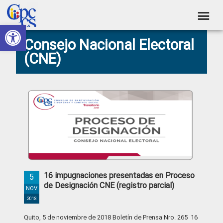
Skip
Skip
Skip
Skip
to
to
to
to
Abrir barra de herramientas
Consejo
primary
main
primary
footer
Construyendo
Consejo Nacional Electoral
navigation
content
sidebar
de
Poder
(CNE)
Ciudadano
Participación
Ciudadana
y
Control
Social
16 impugnaciones presentadas en Proceso
5
de Designación CNE (registro parcial)
NOV
2018
Quito, 5 de noviembre de 2018 Boletín de Prensa Nro. 265 16