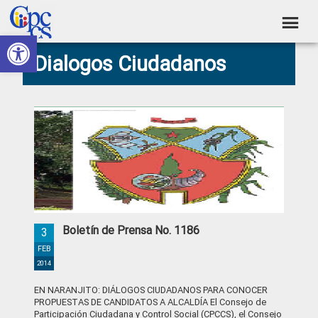
Skip
Skip
Skip
Skip
to
to
to
to
Abrir barra de herramientas
Consejo
primary
main
primary
footer
Construyendo
Dialogos Ciudadanos
navigation
content
sidebar
de
Poder
Ciudadano
Participación
Ciudadana
y
Control
Social
Boletín de Prensa No. 1186
3
FEB
2014
EN NARANJITO: DIÁLOGOS CIUDADANOS PARA CONOCER
PROPUESTAS DE CANDIDATOS A ALCALDÍA El Consejo de
Participación Ciudadana y Control Social (CPCCS), el Consejo