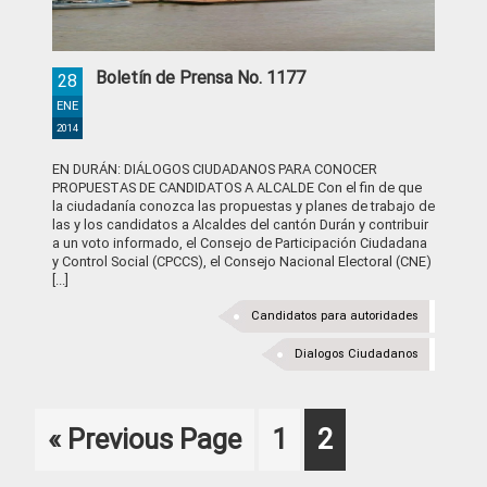
Boletín de Prensa No. 1177
28
ENE
2014
EN DURÁN: DIÁLOGOS CIUDADANOS PARA CONOCER
PROPUESTAS DE CANDIDATOS A ALCALDE Con el fin de que
la ciudadanía conozca las propuestas y planes de trabajo de
las y los candidatos a Alcaldes del cantón Durán y contribuir
a un voto informado, el Consejo de Participación Ciudadana
y Control Social (CPCCS), el Consejo Nacional Electoral (CNE)
[...]
Candidatos para autoridades
Dialogos Ciudadanos
Go
Page
Page
«
Previous Page
1
2
to