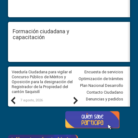
Formación ciudadana y
capacitación
Veeduría Ciudadana para vigilar el
Veeduría Ciudadana para vigila
Encuesta de servicios
Concurso Público de Méritos y
construcción del asfaltado de
Optimización de trámites
Oposición para la designación del
diferentes barrios del sector 
Plan Nacional Desarrollo
Registrador de la Propiedad del
Ballenita del cantón Santa Ele
cantón Saquisilí
Contacto Ciudadano
Previous
Next
Denuncias y pedidos
7 agosto, 2026
7 agosto, 2026