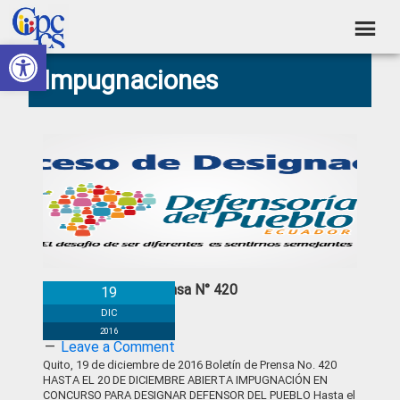
Skip
Skip
Skip
Skip
to
to
to
to
Abrir barra de herramientas
Consejo
primary
main
primary
footer
Construyendo
Impugnaciones
navigation
content
sidebar
de
Poder
Ciudadano
Participación
Ciudadana
y
Control
Social
Boletín de Prensa N° 420
19
DIC
2016
Leave a Comment
Quito, 19 de diciembre de 2016 Boletín de Prensa No. 420
HASTA EL 20 DE DICIEMBRE ABIERTA IMPUGNACIÓN EN
CONCURSO PARA DESIGNAR DEFENSOR DEL PUEBLO Hasta el