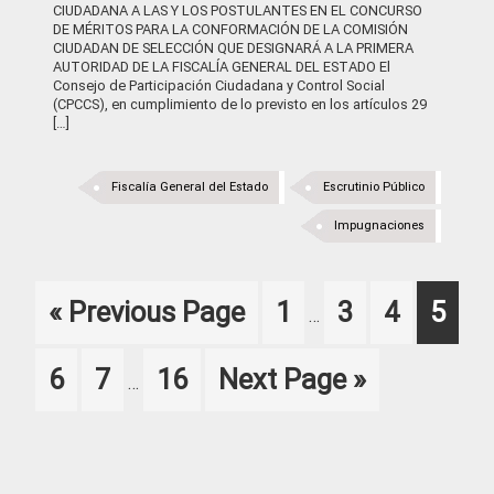
CIUDADANA A LAS Y LOS POSTULANTES EN EL CONCURSO
DE MÉRITOS PARA LA CONFORMACIÓN DE LA COMISIÓN
CIUDADAN DE SELECCIÓN QUE DESIGNARÁ A LA PRIMERA
AUTORIDAD DE LA FISCALÍA GENERAL DEL ESTADO El
Consejo de Participación Ciudadana y Control Social
(CPCCS), en cumplimiento de lo previsto en los artículos 29
[…]
Fiscalía General del Estado
Escrutinio Público
Impugnaciones
Interim
Go
Page
Page
Page
Page
«
Previous Page
1
3
4
5
…
pages
to
omitted
Interim
Page
Page
Page
Go
6
7
16
Next Page »
…
pages
to
omitted