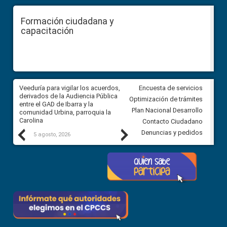
Formación ciudadana y
capacitación
Veeduría para vigilar los acuerdos,
CPCCS convoca a Veeduría
Encuesta de servicios
 a
derivados de la Audiencia Pública
Ciudadana para vigilar el conc
Optimización de trámites
ión
entre el GAD de Ibarra y la
en la Universidad de Cuenca
Plan Nacional Desarrollo
comunidad Urbina, parroquia la
Carolina
Contacto Ciudadano
Previous
Next
Denuncias y pedidos
5 agosto, 2026
5 agosto, 2026