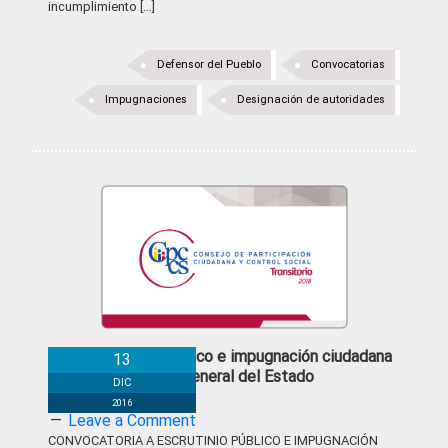
incumplimiento […]
Defensor del Pueblo
Convocatorias
Impugnaciones
Designación de autoridades
Escrutinio público e impugnación ciudadana
13
CCS-Fiscalía General del Estado
DIC
2016
Leave a Comment
CONVOCATORIA A ESCRUTINIO PÚBLICO E IMPUGNACIÓN