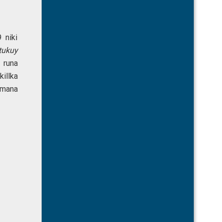
 niki
ukuy
 runa
illka
 mana