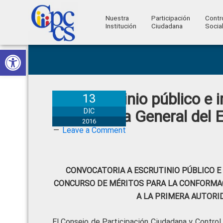
Nuestra
Participación
Contr
Institución
Ciudadana
Socia
Consejo
Abrir barra de herramientas
Skip
Skip
Skip
Skip
Construyendo
to
to
to
to
de
Poder
primary
main
primary
footer
Ciudadano
Participación
navigation
content
sidebar
Escrutinio público e
Ciudadana
13
y
Fiscalía General del 
DIC
2016
Control
Leave a Comment
Social
CONVOCATORIA A ESCRUTINIO PÚBLICO 
CONCURSO DE MÉRITOS PARA LA CONFORMAC
A LA PRIMERA AUTORI
El Consejo de Participación Ciudadana y Control 