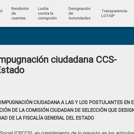
Rendición
Lucha
Designación
ol
Transparencia-
de
contra la
de
l
LOTAIP
cuentas
corrupción
Autoridades
 impugnación ciudadana CCS-
Estado
E IMPUGNACIÓN CIUDADANA
A LAS Y LOS POSTULANTES EN E
IÓN DE LA COMISIÓN CIUDADAN DE SELECCIÓN QUE DESIG
DAD DE LA FISCALÍA GENERAL DEL ESTADO
Social (CPCCS), en cumplimiento de lo previsto en los artículos