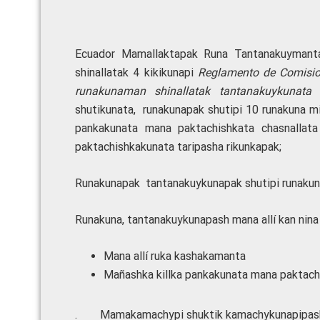
Ecuador Mamallaktapak Runa Tantanakuymanta
shinallatak 4 kikikunapi
Reglamento de Comisi
runakunaman shinallatak tantanakuykunata
shutikunata, runakunapak shutipi 10 runakuna m
pankakunata mana paktachishkata chasnallat
paktachishkakunata taripasha rikunkapak;
Runakunapak tantanakuykunapak shutipi runakun
Runakuna, tantanakuykunapash mana allí kan nin
Mana allí ruka kashakamanta
Mañashka killka pankakunata mana paktach
. Mamakamachypi shuktik kamachykunapipash 