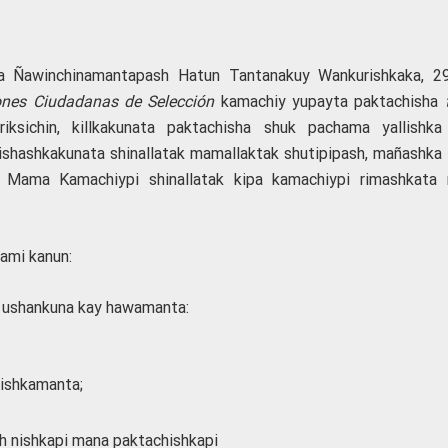
 Ñawinchinamantapash Hatun Tantanakuy Wankurishkaka, 29
ones Ciudadanas de Selección
kamachiy yupayta paktachisha
t
riksichin, killkakunata paktachisha shuk pachama yallishka
ishashkakunata shinallatak mamallaktak shutipipash, mañashka k
a Mama Kamachiypi shinallatak kipa kamachiypi rimashkata
ami kanun:
a ushankuna kay hawamanta:
ishkamanta;
nishkapi mana paktachishkapi