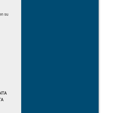
en su
NTA
TA