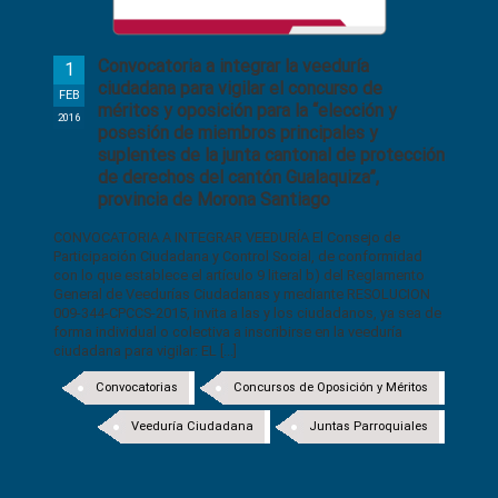
Convocatoria a integrar la veeduría
1
ciudadana para vigilar el concurso de
FEB
méritos y oposición para la “elección y
2016
posesión de miembros principales y
suplentes de la junta cantonal de protección
de derechos del cantón Gualaquiza”,
provincia de Morona Santiago
CONVOCATORIA A INTEGRAR VEEDURÍA El Consejo de
Participación Ciudadana y Control Social, de conformidad
con lo que establece el artículo 9 literal b) del Reglamento
General de Veedurías Ciudadanas y mediante RESOLUCION
009-344-CPCCS-2015, invita a las y los ciudadanos, ya sea de
forma individual o colectiva a inscribirse en la veeduría
ciudadana para vigilar: EL [...]
Convocatorias
Concursos de Oposición y Méritos
Veeduría Ciudadana
Juntas Parroquiales