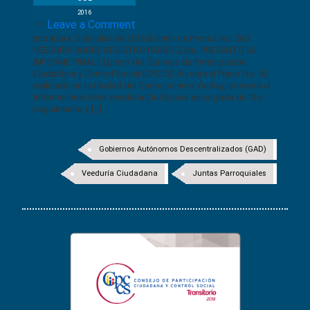
2016
Leave a Comment
Imbabura, 5 de julio de 2016 Boletín de Prensa No. 260
VEEDURÍA SOBRE REGISTRO PARROQUIAL PRESENTÓ SU
INFORME FINAL El pleno del Consejo de Participación
Ciudadana y Control Social (CPCCS) durante el Pleno No. 50
realizado en la Ciudad del Conocimiento Yachay, conoció el
Informe Final de la Veeduría Ciudadana encargada de ‘Dar
seguimiento y […]
Gobiernos Autónomos Descentralizados (GAD)
Veeduría Ciudadana
Juntas Parroquiales