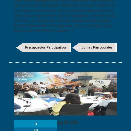
Loja, 28 de septiembre de 2016 GOBIERNOS PARROQUIALES
DE LOJA CONOCEN SOBRE PRESUPUESTOS PARTICIPATIVOS.
En el marco del Convenio de Cooperación Interinstitucional
entre el Consejo de Participación Ciudadana y Control Social
(CPCCS) y el Consejo Nacional de Gobiernos Parroquiales
Rurales del Ecuador (Conagopare), en la ciudad de Loja se
llevó a cabo el Primer Encuentro […]
Presupuestos Participativos
Juntas Parroquiales
Boletín de Prensa Nº 260
5
JUL