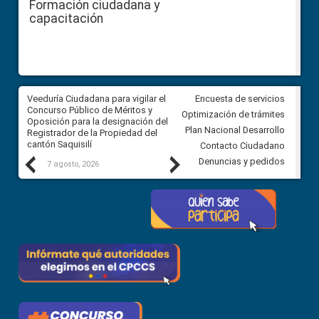
Formación ciudadana y
capacitación
Veeduría Ciudadana para vigilar el
Veeduría Ciudadana para vigila
Encuesta de servicios
Concurso Público de Méritos y
construcción del asfaltado de
Optimización de trámites
Oposición para la designación del
diferentes barrios del sector 
Plan Nacional Desarrollo
Registrador de la Propiedad del
Ballenita del cantón Santa Ele
cantón Saquisilí
Contacto Ciudadano
Previous
Next
Denuncias y pedidos
7 agosto, 2026
7 agosto, 2026