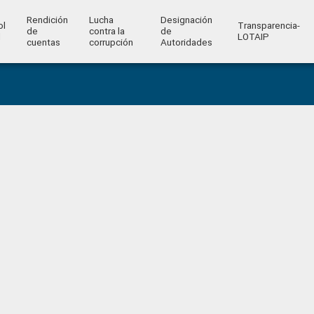
Rendición
Lucha
Designación
ol
Transparencia-
de
contra la
de
l
LOTAIP
cuentas
corrupción
Autoridades