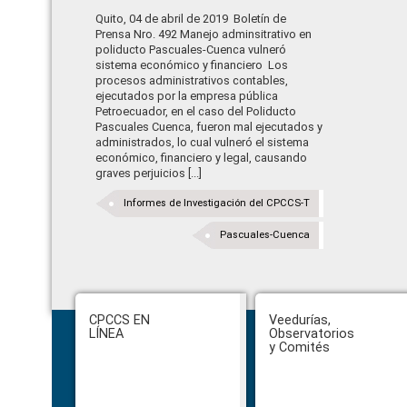
Quito, 04 de abril de 2019 Boletín de
Prensa Nro. 492 Manejo adminsitrativo en
poliducto Pascuales-Cuenca vulneró
sistema económico y financiero Los
procesos administrativos contables,
ejecutados por la empresa pública
Petroecuador, en el caso del Poliducto
Pascuales Cuenca, fueron mal ejecutados y
administrados, lo cual vulneró el sistema
económico, financiero y legal, causando
graves perjuicios [...]
Informes de Investigación del CPCCS-T
Pascuales-Cuenca
Footer
CPCCS EN
Veedurías,
LÍNEA
Observatorios
y Comités