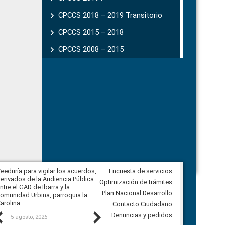
CPCCS 2018 – 2019 Transitorio
CPCCS 2015 – 2018
CPCCS 2008 – 2015
eeduría para vigilar los acuerdos,
Encuesta de servicios
CPCCS convoca a Veeduría
erivados de la Audiencia Pública
Ciudadana para vigilar el concurso
Optimización de trámites
ntre el GAD de Ibarra y la
en la Universidad de Cuenca
Plan Nacional Desarrollo
omunidad Urbina, parroquia la
arolina
Contacto Ciudadano
Previous
Next
Denuncias y pedidos
5 agosto, 2026
5 agosto, 2026