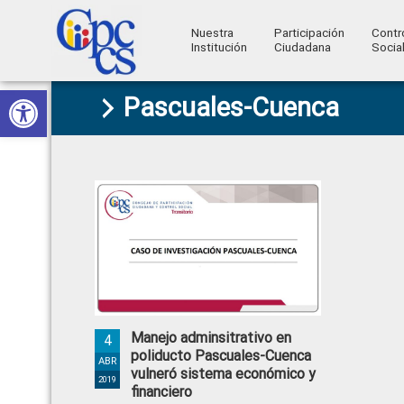
Nuestra
Participación
Contr
Institución
Ciudadana
Socia
Consejo
Abrir barra de herramientas
Skip
Skip
Skip
Skip
Construyendo
Pascuales-Cuenca
to
to
to
to
de
Poder
primary
main
primary
footer
Ciudadano
Participación
navigation
content
sidebar
Ciudadana
y
Control
Social
Manejo adminsitrativo en
4
poliducto Pascuales-Cuenca
ABR
vulneró sistema económico y
2019
financiero