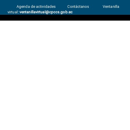
Agenda de actividades
Contáctanos
Ventanilla
virtual
:
ventanillavirtual@cpccs.gob.ec