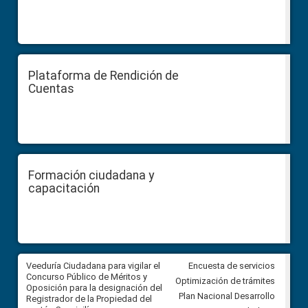
Plataforma de Rendición de
Cuentas
Formación ciudadana y
capacitación
Veeduría Ciudadana para vigilar el
Veeduría Ciudadana para vigila
Encuesta de servicios
Concurso Público de Méritos y
construcción del asfaltado de
Optimización de trámites
Oposición para la designación del
diferentes barrios del sector 
Plan Nacional Desarrollo
Registrador de la Propiedad del
Ballenita del cantón Santa Ele