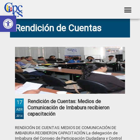
Skip
Skip
Skip
Skip
to
to
to
to
Abrir barra de herramientas
Consejo
primary
main
primary
footer
Construyendo
Rendición de Cuentas
navigation
content
sidebar
de
Poder
Ciudadano
Participación
Ciudadana
y
Control
Social
Rendición de Cuentas: Medios de
17
Comunicación de Imbabura recibieron
ABR
capacitación
2014
RENDICIÓN DE CUENTAS: MEDIOS DE COMUNICACIÓN DE
IMBABURA RECIBIERON CAPACITACIÓN La delegación de
Imbabura del Consejo de Participación Ciudadana y Control