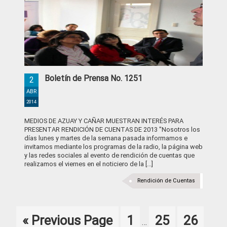
Boletín de Prensa No. 1251
2
ABR
2014
MEDIOS DE AZUAY Y CAÑAR MUESTRAN INTERÉS PARA
PRESENTAR RENDICIÓN DE CUENTAS DE 2013 "Nosotros los
días lunes y martes de la semana pasada informamos e
invitamos mediante los programas de la radio, la página web
y las redes sociales al evento de rendición de cuentas que
realizamos el viernes en el noticiero de la [...]
Rendición de Cuentas
Interim
Go
Page
Page
Page
«
Previous Page
1
25
26
…
pages