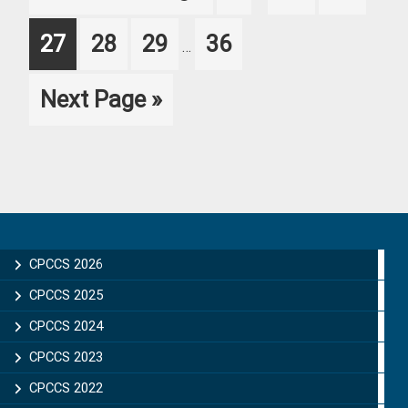
to
omitted
Interim
Page
Page
Page
Page
27
28
29
36
…
pages
omitted
Go
Next Page »
to
Primary
Sidebar
CPCCS 2026
CPCCS 2025
CPCCS 2024
CPCCS 2023
CPCCS 2022