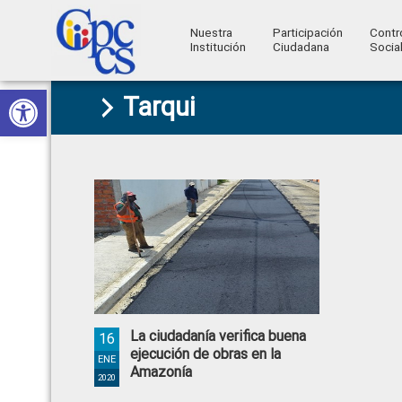
Nuestra
Participación
Contr
Institución
Ciudadana
Socia
Consejo
Abrir barra de herramientas
Skip
Skip
Skip
Skip
Construyendo
Tarqui
to
to
to
to
de
Poder
primary
main
primary
footer
Ciudadano
Participación
navigation
content
sidebar
Ciudadana
y
Control
Social
La ciudadanía verifica buena
16
ejecución de obras en la
ENE
Amazonía
2020