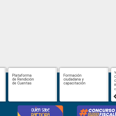
CPCCS aprueba convocatoria a
V
Plataforma
Formación
Veeduría para designación de la
C
de Rendición
ciudadana y
autoridad de la SOT
O
de Cuentas
capacitación
R
c
31 julio, 2026