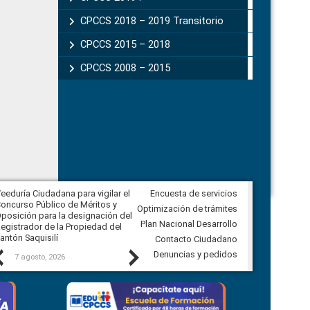
CPCCS 2018 – 2019 Transitorio
CPCCS 2015 – 2018
CPCCS 2008 – 2015
eeduría Ciudadana para vigilar el
Encuesta de servicios
Veeduría Ciudadana para vigilar la
oncurso Público de Méritos y
construcción del asfaltado de
Optimización de trámites
posición para la designación del
diferentes barrios del sector de
Plan Nacional Desarrollo
egistrador de la Propiedad del
Ballenita del cantón Santa Elena
antón Saquisilí
Contacto Ciudadano
Previous
Next
Denuncias y pedidos
7 agosto, 2026
7 agosto, 2026