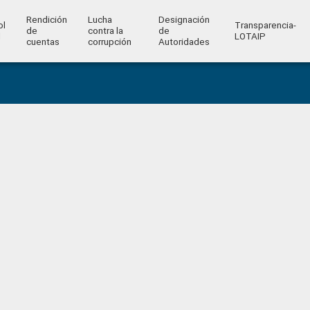
Rendición
Lucha
Designación
ol
Transparencia-
de
contra la
de
l
LOTAIP
cuentas
corrupción
Autoridades