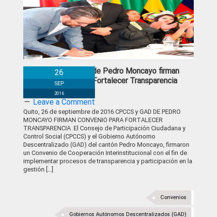
CPCCS y GAD de Pedro Moncayo firman
26
Convenio para Fortalecer Transparencia
SEP
2016
Leave a Comment
Quito, 26 de septiembre de 2016 CPCCS y GAD DE PEDRO
MONCAYO FIRMAN CONVENIO PARA FORTALECER
TRANSPARENCIA El Consejo de Participación Ciudadana y
Control Social (CPCCS) y el Gobierno Autónomo
Descentralizado (GAD) del cantón Pedro Moncayo, firmaron
un Convenio de Cooperación Interinstitucional con el fin de
implementar procesos de transparencia y participación en la
gestión […]
Convenios
Gobiernos Autónomos Descentralizados (GAD)