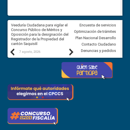
Veeduría Ciudadana para vigilar el
Veeduría Ciudadana para vigila
Encuesta de servicios
Concurso Público de Méritos y
construcción del asfaltado de
Optimización de trámites
Oposición para la designación del
diferentes barrios del sector 
Plan Nacional Desarrollo
Registrador de la Propiedad del
Ballenita del cantón Santa Ele
cantón Saquisilí
Contacto Ciudadano
Previous
Next
Denuncias y pedidos
7 agosto, 2026
7 agosto, 2026