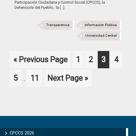
Participación Ciudadana y Control Social (CPCCS), la
Defensoría del Pueblo, la […]
Transparencia
Información Pública
Universidad Central
Go
Page
Page
Page
Page
«
Previous Page
1
2
3
4
to
Interim
Page
Page
Go
5
11
Next Page »
…
pages
to
omitted
Primary
Sidebar
CPCCS 2026