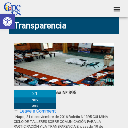
Skip
Skip
Skip
Skip
to
to
to
to
Abrir barra de herramientas
Consejo
primary
main
primary
footer
Construyendo
Transparencia
navigation
content
sidebar
de
Poder
Ciudadano
Participación
Ciudadana
y
Control
Social
Boletín de Prensa Nº 395
21
NOV
2016
Leave a Comment
Napo, 21 de noviembre de 2016 Boletín N° 395 CULMINA
CICLO DE TALLERES SOBRE COMUNICACIÓN PARA LA
PARTICIPACIÓN Y LA TRANSPARENCIA El pasado 19 de