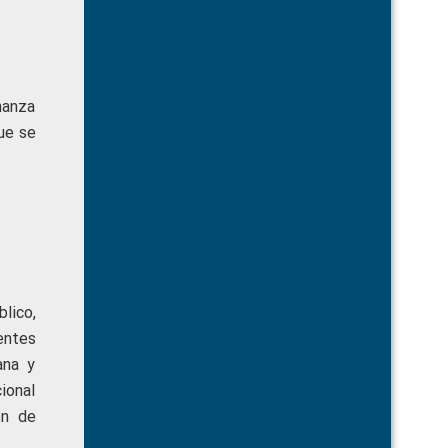
nanza
que se
lico,
entes
ana y
ional
ón de