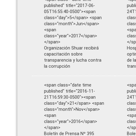
published" title="2017-06-
publ
05T16:55:40-0500"><span
24T1
class="day">5</span> <span
clas
class="month">Jun</span>
cla
<span
<sp
class="year">2017</span>
clas
</span>
</s
Organización Shuar recibirá
Hosp
capacitación sobre
opti
transparencia y lucha contra
de l
la corrupción
tran
<span class="date time
<spa
published" title="2016-11-
publ
21T16:59:30-0500"><span
24T1
class="day">21</span> <span
clas
class="month">Nov</span>
cla
<span
<sp
class="year">2016</span>
clas
</span>
</s
Boletín de Prensa Nº 395
Bole