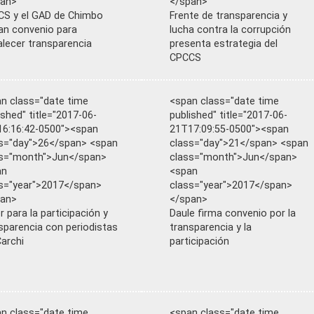
pan>
</span>
S y el GAD de Chimbo
Frente de transparencia y
an convenio para
lucha contra la corrupción
alecer transparencia
presenta estrategia del
CPCCS
n class="date time
<span class="date time
ished" title="2017-06-
published" title="2017-06-
6:16:42-0500"><span
21T17:09:55-0500"><span
s="day">26</span> <span
class="day">21</span> <span
ss="month">Jun</span>
class="month">Jun</span>
an
<span
s="year">2017</span>
class="year">2017</span>
pan>
</span>
er para la participación y
Daule firma convenio por la
sparencia con periodistas
transparencia y la
Carchi
participación
n class="date time
<span class="date time