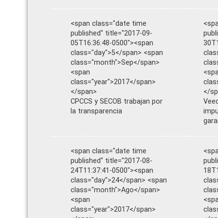
<span class="date time
<spa
published" title="2017-09-
publ
05T16:36:48-0500"><span
30T1
class="day">5</span> <span
clas
class="month">Sep</span>
cla
<span
<sp
class="year">2017</span>
clas
</span>
</s
CPCCS y SECOB trabajan por
Veed
la transparencia
impu
gara
<span class="date time
<spa
published" title="2017-08-
publ
24T11:37:41-0500"><span
18T1
class="day">24</span> <span
clas
class="month">Ago</span>
clas
<span
<sp
class="year">2017</span>
clas