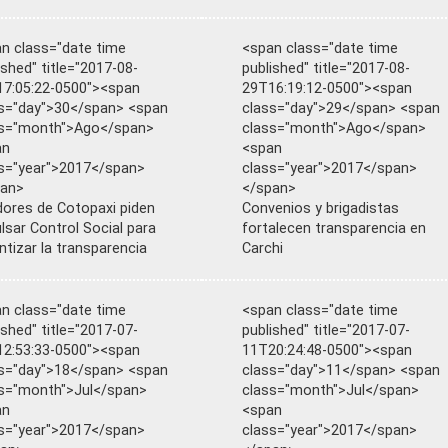
n class="date time
<span class="date time
ished" title="2017-08-
published" title="2017-08-
7:05:22-0500"><span
29T16:19:12-0500"><span
s="day">30</span> <span
class="day">29</span> <span
ss="month">Ago</span>
class="month">Ago</span>
an
<span
s="year">2017</span>
class="year">2017</span>
pan>
</span>
ores de Cotopaxi piden
Convenios y brigadistas
lsar Control Social para
fortalecen transparencia en
ntizar la transparencia
Carchi
n class="date time
<span class="date time
ished" title="2017-07-
published" title="2017-07-
2:53:33-0500"><span
11T20:24:48-0500"><span
s="day">18</span> <span
class="day">11</span> <span
s="month">Jul</span>
class="month">Jul</span>
an
<span
s="year">2017</span>
class="year">2017</span>