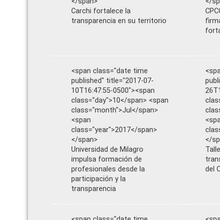
</span>
</s
Carchi fortalece la
CPCC
transparencia en su territorio
firm
fort
<span class="date time
<spa
published" title="2017-07-
publ
10T16:47:55-0500"><span
26T1
class="day">10</span> <span
clas
class="month">Jul</span>
cla
<span
<sp
class="year">2017</span>
clas
</span>
</s
Universidad de Milagro
Tall
impulsa formación de
tran
profesionales desde la
del 
participación y la
transparencia
<span class="date time
<spa