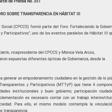
letín de Prensa No. 351
ORO SOBRE TRANSPARENCIA EN HÁBITAT III
l Social (CPCCS) formó parte del Foro: Fortaleciendo la Gober
 y Participativos”, uno de los eventos paralelos de Hábitat III 
Jarrín, vicepresidente del CPCCS y Mónica Vela Arcos,
ueron expuestas diferentes ópticas de Gobernanza, desde la
ca generar un empoderamiento ciudadano en la gestión de lo púb
s Transparentes y Participativos (MTTyP) que tiene 4 compon
dades institucionales y buen gobierno; participación ciudad
lementación es necesario contar con un trabajo interinstituc
ociedad. Para ello, el mismo modelo contempla la vinculaci
e transparencia.