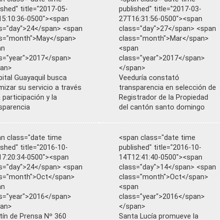
ished" title="2017-05-
published" title="2017-03-
5:10:36-0500"><span
27T16:31:56-0500"><span
s="day">24</span> <span
class="day">27</span> <span
ss="month">May</span>
class="month">Mar</span>
an
<span
s="year">2017</span>
class="year">2017</span>
pan>
</span>
ital Guayaquil busca
Veeduría constató
mizar su servicio a través
transparencia en selección de
a participación y la
Registrador de la Propiedad
sparencia
del cantón santo domingo
n class="date time
<span class="date time
ished" title="2016-10-
published" title="2016-10-
7:20:34-0500"><span
14T12:41:40-0500"><span
s="day">24</span> <span
class="day">14</span> <span
ss="month">Oct</span>
class="month">Oct</span>
an
<span
s="year">2016</span>
class="year">2016</span>
pan>
</span>
tín de Prensa Nº 360
Santa Lucía promueve la