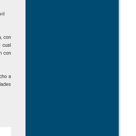
vil
, con
 cual
n con
cho a
idades