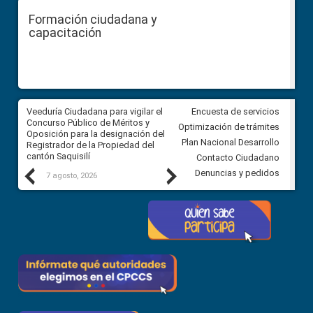
Formación ciudadana y
capacitación
Veeduría Ciudadana para vigilar el
Veeduría Ciudadana para vigila
Encuesta de servicios
Concurso Público de Méritos y
construcción del asfaltado de
Optimización de trámites
Oposición para la designación del
diferentes barrios del sector 
Plan Nacional Desarrollo
Registrador de la Propiedad del
Ballenita del cantón Santa Ele
cantón Saquisilí
Contacto Ciudadano
Previous
Next
Denuncias y pedidos
7 agosto, 2026
7 agosto, 2026