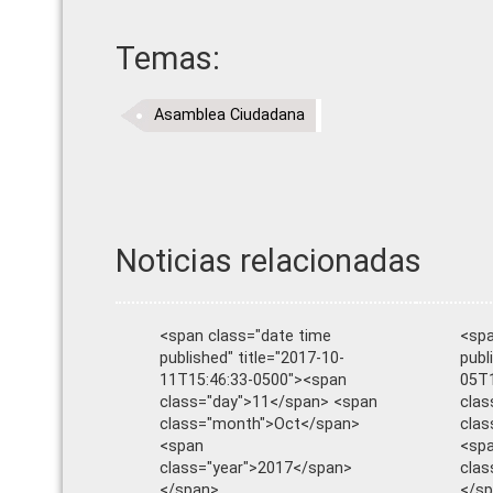
Temas:
Asamblea Ciudadana
Noticias relacionadas
<span class="date time
<spa
published" title="2017-10-
publ
11T15:46:33-0500"><span
05T1
class="day">11</span> <span
clas
class="month">Oct</span>
cla
<span
<sp
class="year">2017</span>
clas
</span>
</s