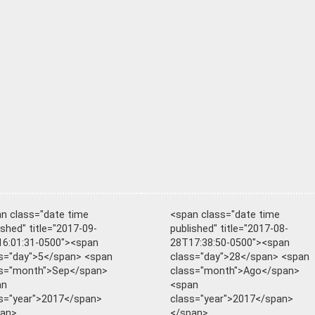
n class="date time
<span class="date time
ished" title="2017-09-
published" title="2017-08-
6:01:31-0500"><span
28T17:38:50-0500"><span
s="day">5</span> <span
class="day">28</span> <span
ss="month">Sep</span>
class="month">Ago</span>
an
<span
s="year">2017</span>
class="year">2017</span>
pan>
</span>