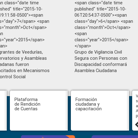
n class="date time
<span class="date time
ished" title="2015-10-
published" title="2015-10-
9:11:58-0500"><span
06T20:54:37-0500"><span
s="day">7</span> <span
class="day">6</span> <span
ss="month">Oct</span>
class="month">Oct</span>
an
<span
s="year">2015</span>
class="year">2015</span>
pan>
</span>
grantes de Veedurías,
Grupo de Vigilancia Civil
rvatorios y Asambleas
Segura con Personas con
adanas fueron
Discapacidad conformará
acitados en Mecanismos
Asamblea Ciudadana
ontrol Social
Hasta el 31 de julio se podrán
V
Plataforma
Formación
presentar impugnaciones en
s
de Rendición
ciudadana y
contra de los postulantes al
a
de Cuentas
capacitación
concurso para designar Fiscal
A
General
p
27 julio, 2026