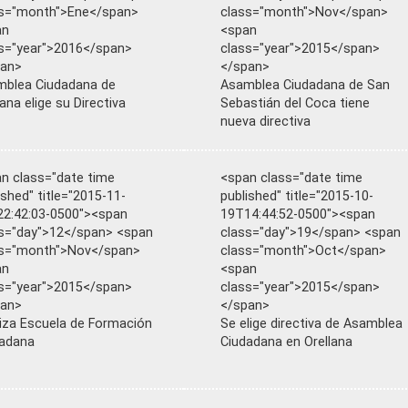
ss="month">Ene</span>
class="month">Nov</span>
an
<span
s="year">2016</span>
class="year">2015</span>
pan>
</span>
blea Ciudadana de
Asamblea Ciudadana de San
lana elige su Directiva
Sebastián del Coca tiene
nueva directiva
n class="date time
<span class="date time
ished" title="2015-11-
published" title="2015-10-
2:42:03-0500"><span
19T14:44:52-0500"><span
s="day">12</span> <span
class="day">19</span> <span
ss="month">Nov</span>
class="month">Oct</span>
an
<span
s="year">2015</span>
class="year">2015</span>
pan>
</span>
liza Escuela de Formación
Se elige directiva de Asamblea
adana
Ciudadana en Orellana