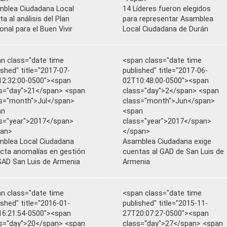
blea Ciudadana Local
14 Líderes fueron elegidos
ta al análisis del Plan
para representar Asamblea
onal para el Buen Vivir
Local Ciudadana de Durán
n class="date time
<span class="date time
ished" title="2017-07-
published" title="2017-06-
2:32:00-0500"><span
02T10:48:00-0500"><span
s="day">21</span> <span
class="day">2</span> <span
s="month">Jul</span>
class="month">Jun</span>
an
<span
s="year">2017</span>
class="year">2017</span>
pan>
</span>
blea Local Ciudadana
Asamblea Ciudadana exige
cta anomalías en gestión
cuentas al GAD de San Luis de
GAD San Luis de Armenia
Armenia
n class="date time
<span class="date time
ished" title="2016-01-
published" title="2015-11-
6:21:54-0500"><span
27T20:07:27-0500"><span
s="day">20</span> <span
class="day">27</span> <span