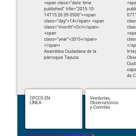
<span class="date time
<spa
published" title="2015-10-
publ
14T15:26:39-0500"><span
07T1
class="day">14</span> <span
clas
class="month">Oct</span>
cla
<span
<sp
class="year">2015</span>
clas
</span>
</s
Asamblea Ciudadana de la
Inte
parroquia Tayuza
Obse
Ciud
cap
de C
Footer
CPCCS EN
Veedurías,
LÍNEA
Observatorios
y Comités