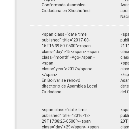
Conformada Asamblea
Asam
Ciudadana en Shushufindi
apor
Naci
<span class="date time
<spa
published" title="2017-08-
publ
15T16:39:50-0500"><span
21T1
class="day">15</span> <span
clas
class="month">Ago</span>
clas
<span
<sp
class="year">2017</span>
clas
</span>
</s
En Bolívar se renovó
Asam
directorio de Asamblea Local
dete
Ciudadana
del 
<span class="date time
<spa
published" title="2016-12-
publ
29T17:08:25-0500"><span
20T1
class="day">29</span> <span
clas