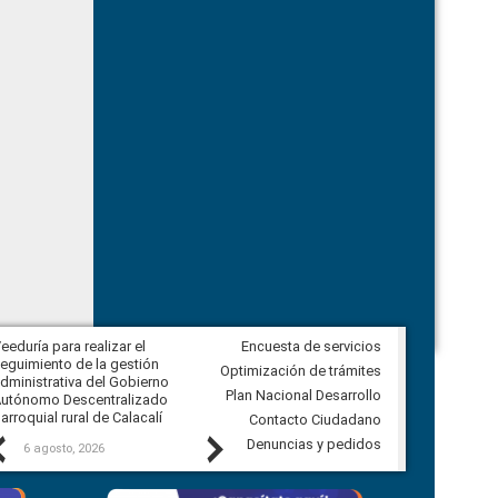
eeduría para realizar el
Encuesta de servicios
Veeduría para vigilar los acuerdos,
eguimiento de la gestión
derivados de la Audiencia Pública
Optimización de trámites
dministrativa del Gobierno
entre el GAD de Ibarra y la
Plan Nacional Desarrollo
utónomo Descentralizado
comunidad Urbina, parroquia la
arroquial rural de Calacalí
Carolina
Contacto Ciudadano
Previous
Next
Denuncias y pedidos
6 agosto, 2026
5 agosto, 2026