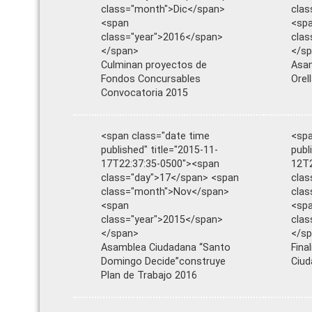
class="month">Dic</span>
cla
<span
<sp
class="year">2016</span>
clas
</span>
</s
Culminan proyectos de
Asam
Fondos Concursables
Orel
Convocatoria 2015
<span class="date time
<spa
published" title="2015-11-
publ
17T22:37:35-0500"><span
12T2
class="day">17</span> <span
clas
class="month">Nov</span>
cla
<span
<sp
class="year">2015</span>
clas
</span>
</s
Asamblea Ciudadana “Santo
Fina
Domingo Decide”construye
Ciud
Plan de Trabajo 2016