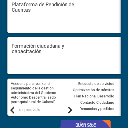
Plataforma de Rendición de
Cuentas
Formación ciudadana y
capacitación
Veeduría para realizar el
Veeduría para vigilar los acue
Encuesta de servicios
ra
seguimiento de la gestión
derivados de la Audiencia Púb
Optimización de trámites
ara
administrativa del Gobierno
entre el GAD de Ibarra y la
Plan Nacional Desarrollo
Autónomo Descentralizado
comunidad Urbina, parroquia l
parroquial rural de Calacalí
Carolina
Contacto Ciudadano
Previous
Next
Denuncias y pedidos
6 agosto, 2026
5 agosto, 2026