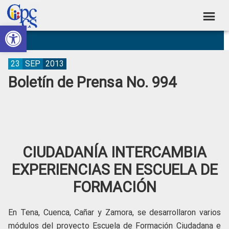
Skip
Skip
Skip
Skip
to
to
to
to
Abrir barra de herramientas
Consejo
primary
main
primary
footer
Construyendo
navigation
content
sidebar
de
Poder
Ciudadano
Participación
23
SEP
2013
Boletín de Prensa No. 994
Ciudadana
y
Control
Social
CIUDADANÍA INTERCAMBIA
EXPERIENCIAS EN ESCUELA DE
FORMACIÓN
En Tena, Cuenca, Cañar y Zamora, se desarrollaron varios
módulos del proyecto Escuela de Formación Ciudadana e