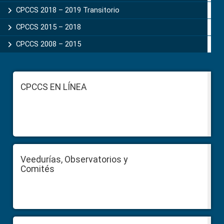
CPCCS 2018 – 2019 Transitorio
CPCCS 2015 – 2018
CPCCS 2008 – 2015
Footer
CPCCS EN LÍNEA
Veedurías, Observatorios y
Comités