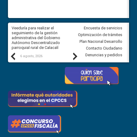
Veeduría para realizar el
Veeduría para vigilar los acue
Encuesta de servicios
ra
seguimiento de la gestión
derivados de la Audiencia Púb
Optimización de trámites
ara
administrativa del Gobierno
entre el GAD de Ibarra y la
Plan Nacional Desarrollo
Autónomo Descentralizado
comunidad Urbina, parroquia l
parroquial rural de Calacalí
Carolina
Contacto Ciudadano
Previous
Next
Denuncias y pedidos
6 agosto, 2026
5 agosto, 2026