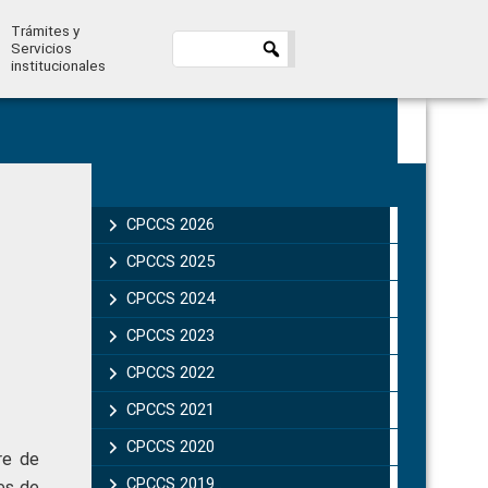
Trámites y
Servicios
institucionales
Primary
Sidebar
CPCCS 2026
CPCCS 2025
CPCCS 2024
CPCCS 2023
CPCCS 2022
CPCCS 2021
CPCCS 2020
re de
CPCCS 2019 .
nes de