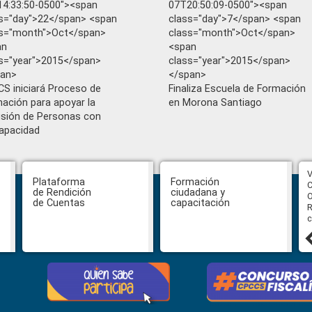
4:33:50-0500"><span
07T20:50:09-0500"><span
s="day">22</span> <span
class="day">7</span> <span
ss="month">Oct</span>
class="month">Oct</span>
an
<span
s="year">2015</span>
class="year">2015</span>
pan>
</span>
S iniciará Proceso de
Finaliza Escuela de Formación
ación para apoyar la
en Morona Santiago
usión de Personas con
apacidad
CPCCS aprueba convocatoria a
V
Plataforma
Formación
Veeduría para designación de la
C
de Rendición
ciudadana y
autoridad de la SOT
O
de Cuentas
capacitación
R
c
31 julio, 2026