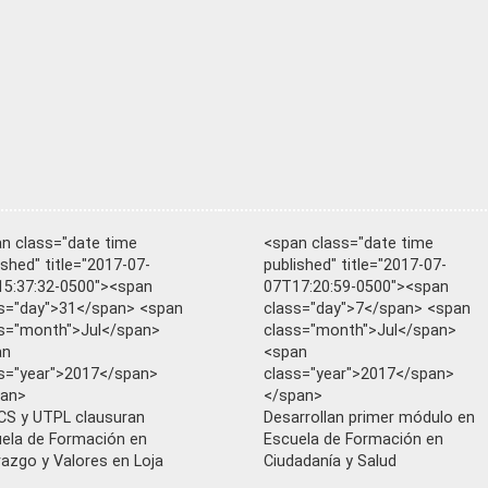
n class="date time
<span class="date time
ished" title="2017-07-
published" title="2017-07-
5:37:32-0500"><span
07T17:20:59-0500"><span
s="day">31</span> <span
class="day">7</span> <span
s="month">Jul</span>
class="month">Jul</span>
an
<span
s="year">2017</span>
class="year">2017</span>
pan>
</span>
S y UTPL clausuran
Desarrollan primer módulo en
ela de Formación en
Escuela de Formación en
razgo y Valores en Loja
Ciudadanía y Salud