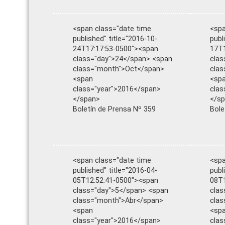
<span class="date time
<spa
published" title="2016-10-
publ
24T17:17:53-0500"><span
17T1
class="day">24</span> <span
clas
class="month">Oct</span>
cla
<span
<sp
class="year">2016</span>
clas
</span>
</s
Boletín de Prensa Nº 359
Bole
<span class="date time
<spa
published" title="2016-04-
publ
05T12:52:41-0500"><span
08T1
class="day">5</span> <span
clas
class="month">Abr</span>
clas
<span
<sp
class="year">2016</span>
clas