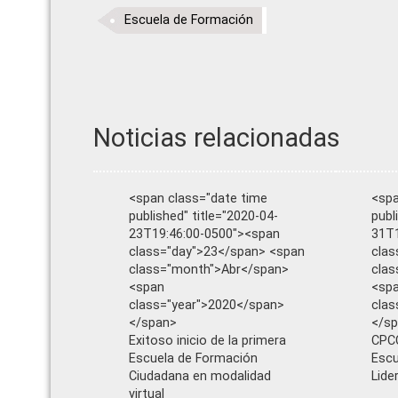
Escuela de Formación
Noticias relacionadas
<span class="date time
<spa
published" title="2020-04-
publ
23T19:46:00-0500"><span
31T1
class="day">23</span> <span
clas
class="month">Abr</span>
clas
<span
<sp
class="year">2020</span>
clas
</span>
</s
Exitoso inicio de la primera
CPCC
Escuela de Formación
Escu
Ciudadana en modalidad
Lide
virtual