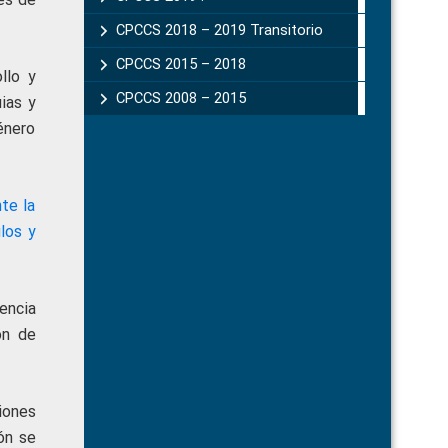
CPCCS 2018 – 2019 Transitorio
CPCCS 2015 – 2018
llo y
CPCCS 2008 – 2015
ias y
énero
te la
los y
encia
ón de
iones
ón se