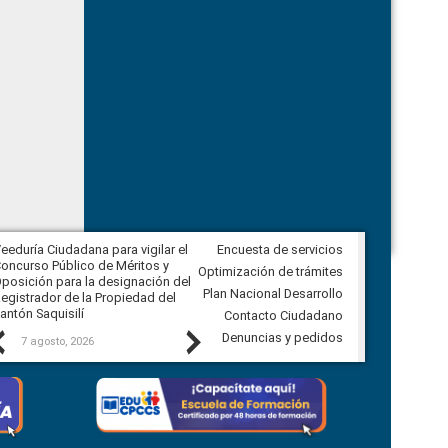
eeduría Ciudadana para vigilar el
Encuesta de servicios
Veeduría Ciudadana para vigilar la
oncurso Público de Méritos y
construcción del asfaltado de
Optimización de trámites
posición para la designación del
diferentes barrios del sector de
Plan Nacional Desarrollo
egistrador de la Propiedad del
Ballenita del cantón Santa Elena
antón Saquisilí
Contacto Ciudadano
Previous
Next
Denuncias y pedidos
7 agosto, 2026
7 agosto, 2026