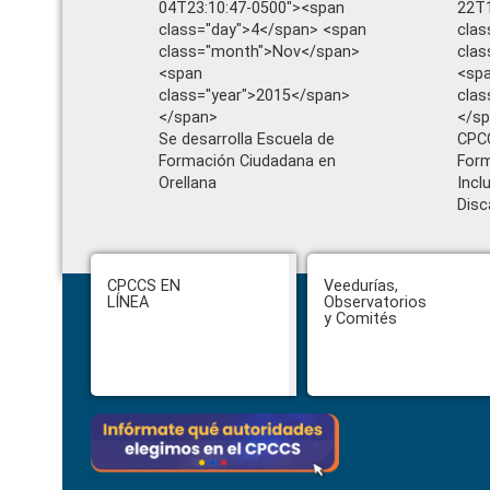
04T23:10:47-0500"><span
22T1
class="day">4</span> <span
clas
class="month">Nov</span>
cla
<span
<sp
class="year">2015</span>
clas
</span>
</s
Se desarrolla Escuela de
CPCC
Formación Ciudadana en
Form
Orellana
Incl
Disc
Footer
CPCCS EN
Veedurías,
LÍNEA
Observatorios
y Comités