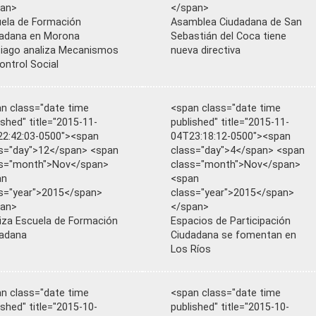
pan>
</span>
ela de Formación
Asamblea Ciudadana de San
adana en Morona
Sebastián del Coca tiene
iago analiza Mecanismos
nueva directiva
ontrol Social
n class="date time
<span class="date time
ished" title="2015-11-
published" title="2015-11-
2:42:03-0500"><span
04T23:18:12-0500"><span
s="day">12</span> <span
class="day">4</span> <span
ss="month">Nov</span>
class="month">Nov</span>
an
<span
s="year">2015</span>
class="year">2015</span>
pan>
</span>
liza Escuela de Formación
Espacios de Participación
adana
Ciudadana se fomentan en
Los Ríos
n class="date time
<span class="date time
ished" title="2015-10-
published" title="2015-10-