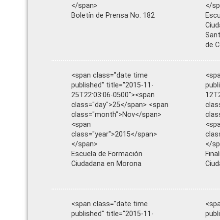
</span>
</s
Boletín de Prensa No. 182
Escu
Ciud
Sant
de C
<span class="date time
<spa
published" title="2015-11-
publ
25T22:03:06-0500"><span
12T2
class="day">25</span> <span
clas
class="month">Nov</span>
cla
<span
<sp
class="year">2015</span>
clas
</span>
</s
Escuela de Formación
Fina
Ciudadana en Morona
Ciud
<span class="date time
<spa
published" title="2015-11-
publ