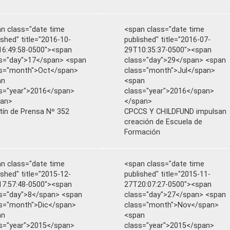
n class="date time
<span class="date time
ished" title="2016-10-
published" title="2016-07-
6:49:58-0500"><span
29T10:35:37-0500"><span
s="day">17</span> <span
class="day">29</span> <span
ss="month">Oct</span>
class="month">Jul</span>
an
<span
s="year">2016</span>
class="year">2016</span>
pan>
</span>
tín de Prensa Nº 352
CPCCS Y CHILDFUND impulsan
creación de Escuela de
Formación
n class="date time
<span class="date time
ished" title="2015-12-
published" title="2015-11-
7:57:48-0500"><span
27T20:07:27-0500"><span
s="day">8</span> <span
class="day">27</span> <span
s="month">Dic</span>
class="month">Nov</span>
an
<span
s="year">2015</span>
class="year">2015</span>