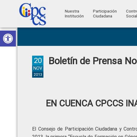
Nuestra
Participación
Contr
Institución
Ciudadana
Socia
Consejo
Abrir barra de herramientas
Skip
Skip
Skip
Skip
Construyendo
to
to
to
to
de
Poder
primary
main
primary
footer
Ciudadano
Participación
navigation
content
sidebar
Boletín de Prensa N
Ciudadana
20
y
NOV
2013
Control
Social
EN CUENCA CPCCS IN
El Consejo de Participación Ciudadana y Contr
2013, la primera “Escuela de Formación en Género