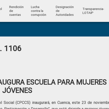
Rendición
Lucha
Designación
ol
Transparencia-
de
contra la
de
l
LOTAIP
cuentas
corrupción
Autoridades
o. 1106
AUGURA ESCUELA PARA MUJERES
JÓVENES
ol Social (CPCCS) inaugurará, en Cuenca, este 23 de noviemb
, Participación y Desarrollo”, que está dirigida a mujeres jóve