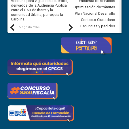
Veeduría para vigilar los acuerdos,
CPCCS convoca a Veeduría
Encuesta de servicios
 a
derivados de la Audiencia Pública
Ciudadana para vigilar el conc
Optimización de trámites
ión
entre el GAD de Ibarra y la
en la Universidad de Cuenca
Plan Nacional Desarrollo
comunidad Urbina, parroquia la
Carolina
Contacto Ciudadano
Previous
Next
Denuncias y pedidos
5 agosto, 2026
5 agosto, 2026