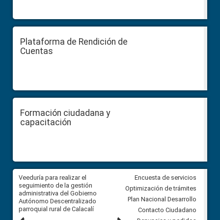
Plataforma de Rendición de
Cuentas
Formación ciudadana y
capacitación
Veeduría para realizar el
Veeduría para vigilar los acue
Encuesta de servicios
ra
seguimiento de la gestión
derivados de la Audiencia Púb
Optimización de trámites
ara
administrativa del Gobierno
entre el GAD de Ibarra y la
Plan Nacional Desarrollo
Autónomo Descentralizado
comunidad Urbina, parroquia l
parroquial rural de Calacalí
Carolina
Contacto Ciudadano