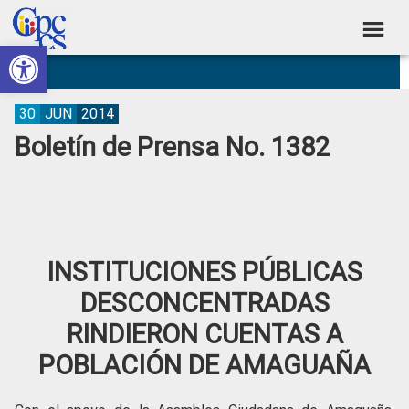
Skip
Skip
Skip
Skip
to
to
to
to
Abrir barra de herramientas
Consejo
primary
main
primary
footer
Construyendo
navigation
content
sidebar
de
Poder
Ciudadano
Participación
30
JUN
2014
Boletín de Prensa No. 1382
Ciudadana
y
Control
Social
INSTITUCIONES PÚBLICAS
DESCONCENTRADAS
RINDIERON CUENTAS A
POBLACIÓN DE AMAGUAÑA