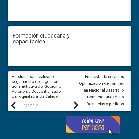
Formación ciudadana y
capacitación
Veeduría para realizar el
Veeduría para vigilar los acue
Encuesta de servicios
ra
seguimiento de la gestión
derivados de la Audiencia Púb
Optimización de trámites
ara
administrativa del Gobierno
entre el GAD de Ibarra y la
Plan Nacional Desarrollo
Autónomo Descentralizado
comunidad Urbina, parroquia l
parroquial rural de Calacalí
Carolina
Contacto Ciudadano
Previous
Next
Denuncias y pedidos
6 agosto, 2026
5 agosto, 2026