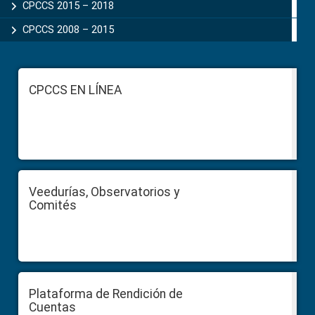
CPCCS 2015 – 2018
CPCCS 2008 – 2015
Footer
CPCCS EN LÍNEA
Veedurías, Observatorios y
Comités
Plataforma de Rendición de
Cuentas