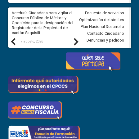
Veeduría Ciudadana para vigilar el
Veeduría Ciudadana para vigila
Encuesta de servicios
Concurso Público de Méritos y
construcción del asfaltado de
Optimización de trámites
Oposición para la designación del
diferentes barrios del sector 
Plan Nacional Desarrollo
Registrador de la Propiedad del
Ballenita del cantón Santa Ele
cantón Saquisilí
Contacto Ciudadano
Previous
Next
Denuncias y pedidos
7 agosto, 2026
7 agosto, 2026