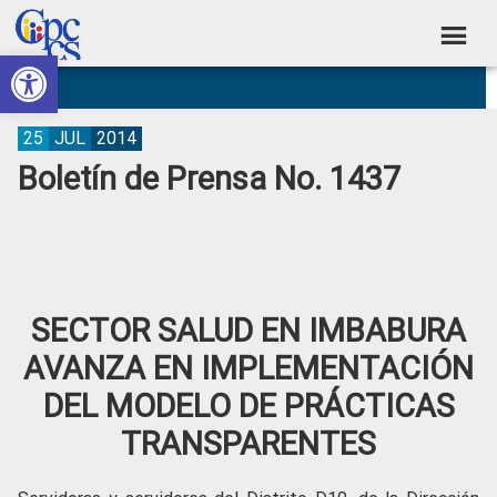
Skip
Skip
Skip
Skip
to
to
to
to
Abrir barra de herramientas
Consejo
primary
main
primary
footer
Construyendo
navigation
content
sidebar
de
Poder
Ciudadano
Participación
25
JUL
2014
Boletín de Prensa No. 1437
Ciudadana
y
Control
Social
SECTOR SALUD EN IMBABURA
AVANZA EN IMPLEMENTACIÓN
DEL MODELO DE PRÁCTICAS
TRANSPARENTES