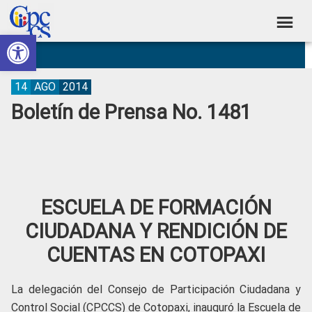
Skip
Skip
Skip
Skip
to
to
to
to
Abrir barra de herramientas
Consejo
primary
main
primary
footer
Construyendo
navigation
content
sidebar
de
Poder
Ciudadano
Participación
14
AGO
2014
Boletín de Prensa No. 1481
Ciudadana
y
Control
Social
ESCUELA DE FORMACIÓN
CIUDADANA Y RENDICIÓN DE
CUENTAS EN COTOPAXI
La delegación del Consejo de Participación Ciudadana y
Control Social (CPCCS) de Cotopaxi, inauguró la Escuela de