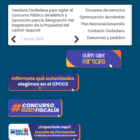
Veeduría Ciudadana para vigilar el
Veeduría Ciudadana para vigila
Encuesta de servicios
Concurso Público de Méritos y
construcción del asfaltado de
Optimización de trámites
Oposición para la designación del
diferentes barrios del sector 
Plan Nacional Desarrollo
Registrador de la Propiedad del
Ballenita del cantón Santa Ele
cantón Saquisilí
Contacto Ciudadano
Previous
Next
Denuncias y pedidos
7 agosto, 2026
7 agosto, 2026