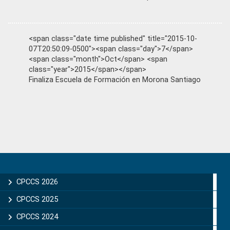
<span class="date time published" title="2015-10-
07T20:50:09-0500"><span class="day">7</span>
<span class="month">Oct</span> <span
class="year">2015</span></span>
Finaliza Escuela de Formación en Morona Santiago
Primary
Sidebar
CPCCS 2026
CPCCS 2025
CPCCS 2024