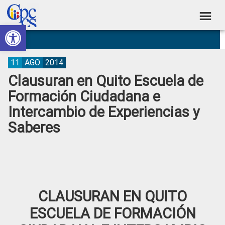
Skip
Skip
Skip
Skip
to
to
to
to
Abrir barra de herramientas
Consejo
primary
main
primary
footer
Construyendo
navigation
content
sidebar
de
Poder
Ciudadano
Participación
11
AGO
2014
Clausuran en Quito Escuela de
Ciudadana
Formación Ciudadana e
y
Intercambio de Experiencias y
Control
Saberes
Social
CLAUSURAN EN QUITO
ESCUELA DE FORMACIÓN