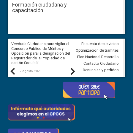
Formación ciudadana y
capacitación
Veeduría Ciudadana para vigilar el
Veeduría Ciudadana para vigila
Encuesta de servicios
Concurso Público de Méritos y
construcción del asfaltado de
Optimización de trámites
Oposición para la designación del
diferentes barrios del sector 
Plan Nacional Desarrollo
Registrador de la Propiedad del
Ballenita del cantón Santa Ele
cantón Saquisilí
Contacto Ciudadano
Previous
Next
Denuncias y pedidos
7 agosto, 2026
7 agosto, 2026