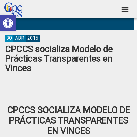
Skip
Skip
Skip
Skip
to
to
to
to
Abrir barra de herramientas
Consejo
primary
main
primary
footer
Construyendo
navigation
content
sidebar
de
Poder
Ciudadano
Participación
30
ABR
2015
CPCCS socializa Modelo de
Ciudadana
Prácticas Transparentes en
y
Vinces
Control
Social
CPCCS SOCIALIZA MODELO DE
PRÁCTICAS TRANSPARENTES
EN VINCES